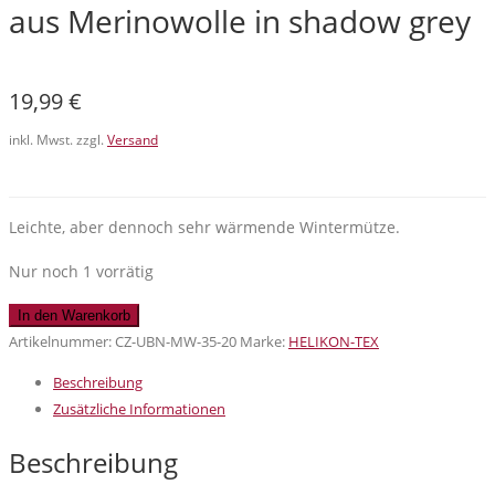
aus Merinowolle in shadow grey
19,99
€
inkl. Mwst. zzgl.
Versand
Leichte, aber dennoch sehr wärmende Wintermütze.
Nur noch 1 vorrätig
Helikon-
In den Warenkorb
Tex
Artikelnummer:
CZ-UBN-MW-35-20
Marke:
HELIKON-TEX
Urban
Beschreibung
Beanie
Zusätzliche Informationen
Cap
aus
Beschreibung
Merinowolle