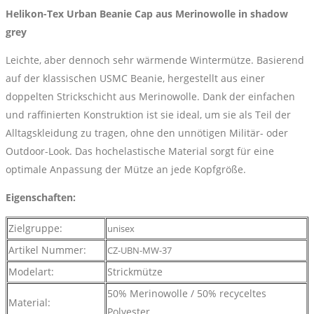
in
Helikon-Tex Urban Beanie Cap aus Merinowolle in shadow
shadow
grey
grey
Menge
Leichte, aber dennoch sehr wärmende Wintermütze. Basierend
auf der klassischen USMC Beanie, hergestellt aus einer
doppelten Strickschicht aus Merinowolle. Dank der einfachen
und raffinierten Konstruktion ist sie ideal, um sie als Teil der
Alltagskleidung zu tragen, ohne den unnötigen Militär- oder
Outdoor-Look. Das hochelastische Material sorgt für eine
optimale Anpassung der Mütze an jede Kopfgröße.
Eigenschaften:
Zielgruppe:
unisex
Artikel Nummer:
CZ-UBN-MW-37
Modelart:
Strickmütze
50% Merinowolle / 50% recyceltes
Material:
Polyester