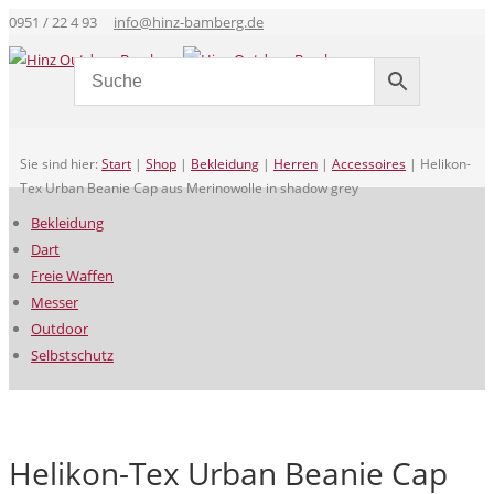
0951 / 22 4 93
info@hinz-bamberg.de
Sie sind hier:
Start
|
Shop
|
Bekleidung
|
Herren
|
Accessoires
|
Helikon-
Tex Urban Beanie Cap aus Merinowolle in shadow grey
Bekleidung
Dart
Freie Waffen
Messer
Outdoor
Selbstschutz
Helikon-Tex Urban Beanie Cap