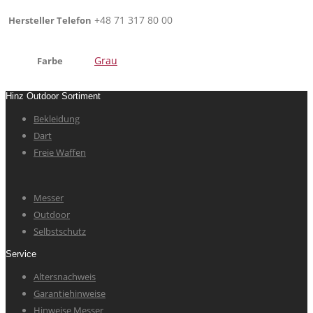
+48 71 317 80 00
Hersteller Telefon
Grau
Farbe
Hinz Outdoor Sortiment
Bekleidung
Dart
Freie Waffen
Messer
Outdoor
Selbstschutz
Service
Altersnachweis
Garantiehinweise
Hinweise Messer