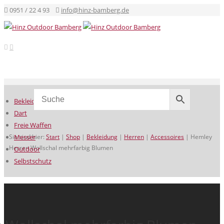
0951 / 22 4 93
info@hinz-bamberg.de
Bekleidung
Dart
Freie Waffen
Sie sind hier:
Messer
Start
|
Shop
|
Bekleidung
|
Herren
|
Accessoires
|
Hemley
Herren Wollschal mehrfarbig Blumen
Outdoor
Selbstschutz