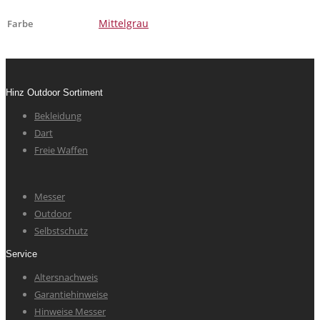
Mittelgrau
Farbe
Hinz Outdoor Sortiment
Bekleidung
Dart
Freie Waffen
Messer
Outdoor
Selbstschutz
Service
Altersnachweis
Garantiehinweise
Hinweise Messer