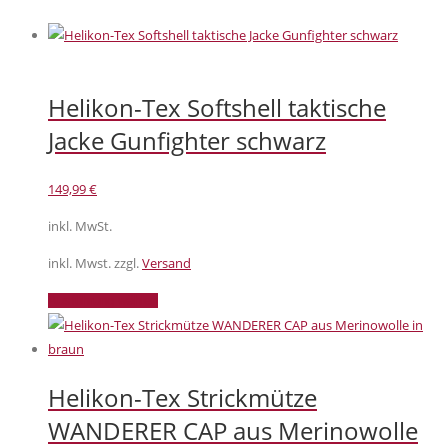
Helikon-Tex Softshell taktische
Jacke Gunfighter schwarz
149,99
€
inkl. MwSt.
inkl. Mwst. zzgl.
Versand
Dieses
Ausführung wählen
Produkt
weist
mehrere
Helikon-Tex Strickmütze
Varianten
auf.
WANDERER CAP aus Merinowolle
Die