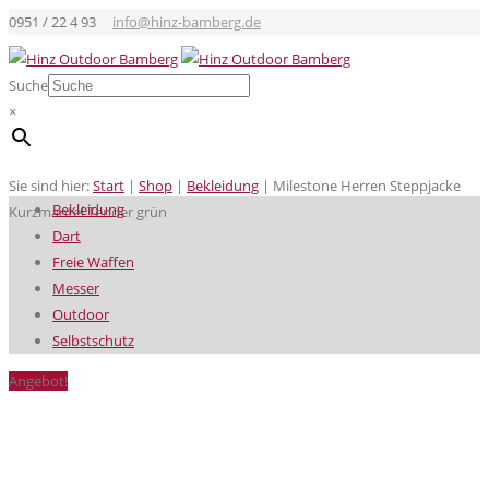
0951 / 22 4 93
info@hinz-bamberg.de
Suche
×
Sie sind hier:
Start
|
Shop
|
Bekleidung
|
Milestone Herren Steppjacke
Bekleidung
Kurzmantel Tender grün
Dart
Freie Waffen
Messer
Outdoor
Selbstschutz
Angebot!