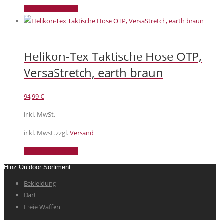
Dieses
Ausführung wählen
Produkt
weist
mehrere
Helikon-Tex Taktische Hose OTP,
Varianten
auf.
VersaStretch, earth braun
Die
Optionen
94,99
€
können
auf
inkl. MwSt.
der
inkl. Mwst. zzgl.
Versand
Produktseite
gewählt
Dieses
Ausführung wählen
werden
Produkt
Hinz Outdoor Sortiment
weist
Bekleidung
mehrere
Dart
Varianten
Freie Waffen
auf.