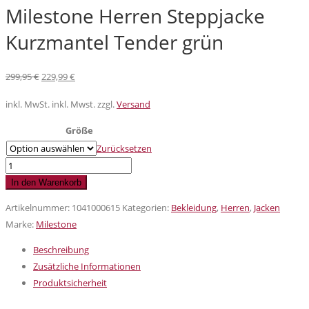
Milestone Herren Steppjacke
Kurzmantel Tender grün
Ursprünglicher
Aktueller
299,95
€
229,99
€
Preis
Preis
inkl. MwSt.
inkl. Mwst. zzgl.
Versand
war:
ist:
299,95 €
229,99 €.
Größe
Zurücksetzen
Milestone
Herren
In den Warenkorb
Steppjacke
Artikelnummer:
1041000615
Kategorien:
Bekleidung
,
Herren
,
Jacken
Kurzmantel
Marke:
Milestone
Tender
grün
Beschreibung
Menge
Zusätzliche Informationen
Produktsicherheit