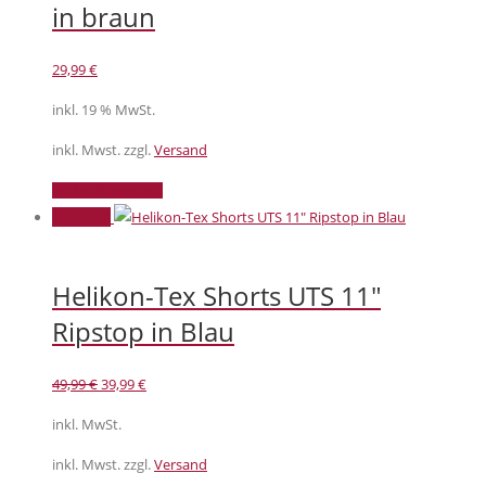
in braun
Optionen
können
29,99
€
auf
der
inkl. 19 % MwSt.
Produktseite
inkl. Mwst. zzgl.
Versand
gewählt
werden
In den Warenkorb
Angebot!
Helikon-Tex Shorts UTS 11″
Ripstop in Blau
Ursprünglicher
Aktueller
49,99
€
39,99
€
Preis
Preis
inkl. MwSt.
war:
ist:
49,99 €
39,99 €.
inkl. Mwst. zzgl.
Versand