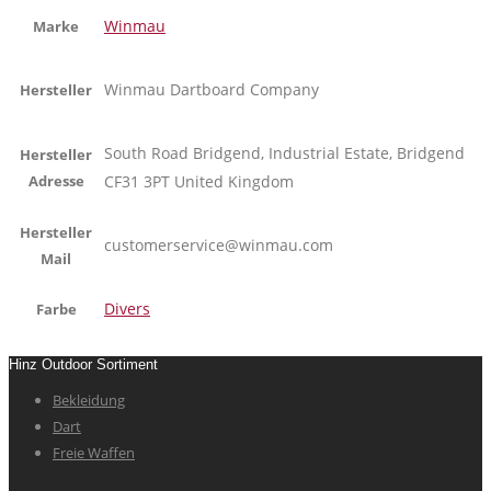
Winmau
Marke
Winmau Dartboard Company
Hersteller
South Road Bridgend, Industrial Estate, Bridgend
Hersteller
Adresse
CF31 3PT United Kingdom
Hersteller
customerservice@winmau.com
Mail
Divers
Farbe
Hinz Outdoor Sortiment
Bekleidung
Dart
Freie Waffen