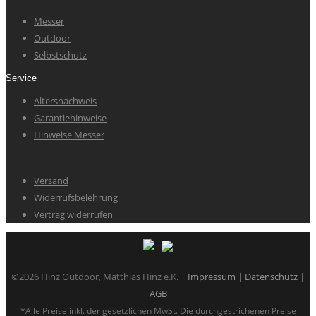
Messer
Outdoor
Selbstschutz
Service
Altersnachweis
Garantiehinweise
Hinweise Messer
Versand
Widerrufsbelehrung
Vertrag widerrufen
©2026 Hinz Outdoor, Matthias Hinz e.K. |
Impressum
|
Datenschutz
|
AGB
*Alle Preise inkl. der gesetzlichen MwSt. Die durchgestrichenen Preise