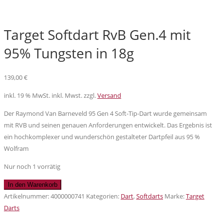
Target Softdart RvB Gen.4 mit
95% Tungsten in 18g
139,00
€
inkl. 19 % MwSt.
inkl. Mwst. zzgl.
Versand
Der Raymond Van Barneveld 95 Gen 4 Soft-Tip-Dart wurde gemeinsam
mit RVB und seinen genauen Anforderungen entwickelt. Das Ergebnis ist
ein hochkomplexer und wunderschön gestalteter Dartpfeil aus 95 %
Wolfram
Nur noch 1 vorrätig
Target
In den Warenkorb
Softdart
Artikelnummer:
4000000741
Kategorien:
Dart
,
Softdarts
Marke:
Target
RvB
Darts