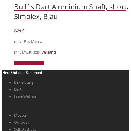
Bull´s Dart Aluminium Shaft, short,
Simplex, Blau
2,29
€
inkl. 19 % MwSt.
inkl. Mwst. zzgl.
Versand
In den Warenkorb
Hinz Outdoor Sortiment
Bekleidung
Dart
Freie Waffen
Messer
Outdoor
Selbstschutz