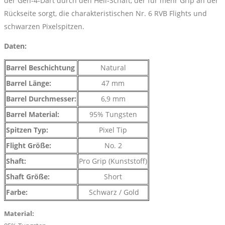
der Gen-4-Dart durch den Heli-Schaft, der für mehr Grip an der
Rückseite sorgt, die charakteristischen Nr. 6 RVB Flights und
schwarzen Pixelspitzen.
Daten:
Barrel Beschichtung
Natural
Barrel Länge:
47 mm
Barrel Durchmesser:
6,9 mm
Barrel Material:
95% Tungsten
Spitzen Typ:
Pixel Tip
Flight Größe:
No. 2
Shaft:
Pro Grip (Kunststoff)
Shaft Größe:
Short
Farbe:
Schwarz / Gold
Material: