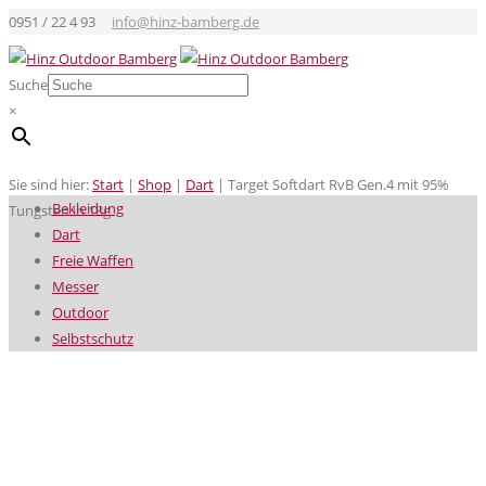
0951 / 22 4 93
info@hinz-bamberg.de
Suche
×
Sie sind hier:
Start
|
Shop
|
Dart
|
Target Softdart RvB Gen.4 mit 95%
Bekleidung
Tungsten in 18g
Dart
Freie Waffen
Messer
Outdoor
Selbstschutz