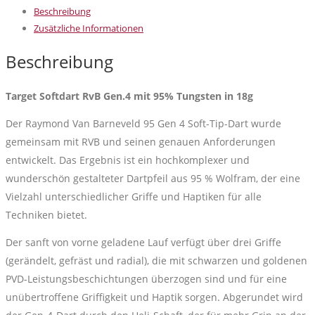
Gen.4
Beschreibung
mit
Zusätzliche Informationen
95%
Tungsten
Beschreibung
in
18g
Target Softdart RvB Gen.4 mit 95% Tungsten in 18g
Menge
Der Raymond Van Barneveld 95 Gen 4 Soft-Tip-Dart wurde
gemeinsam mit RVB und seinen genauen Anforderungen
entwickelt. Das Ergebnis ist ein hochkomplexer und
wunderschön gestalteter Dartpfeil aus 95 % Wolfram, der eine
Vielzahl unterschiedlicher Griffe und Haptiken für alle
Techniken bietet.
Der sanft von vorne geladene Lauf verfügt über drei Griffe
(gerändelt, gefräst und radial), die mit schwarzen und goldenen
PVD-Leistungsbeschichtungen überzogen sind und für eine
unübertroffene Griffigkeit und Haptik sorgen. Abgerundet wird