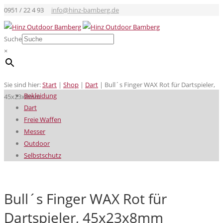
0951 / 22 4 93
info@hinz-bamberg.de
Suche
×
Sie sind hier:
Start
|
Shop
|
Dart
|
Bull´s Finger WAX Rot für Dartspieler,
Bekleidung
45x23x8mm
Dart
Freie Waffen
Messer
Outdoor
Selbstschutz
Bull´s Finger WAX Rot für
Dartspieler, 45x23x8mm