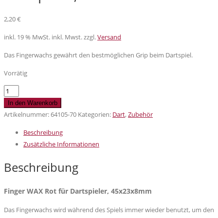
2,20
€
inkl. 19 % MwSt.
inkl. Mwst. zzgl.
Versand
Das Fingerwachs gewährt den bestmöglichen Grip beim Dartspiel.
Vorrätig
Bull
´s
In den Warenkorb
Finger
Artikelnummer:
64105-70
Kategorien:
Dart
,
Zubehör
WAX
Beschreibung
Rot
Zusätzliche Informationen
für
Dartspieler,
Beschreibung
45x23x8mm
Menge
Finger WAX Rot für Dartspieler, 45x23x8mm
Das Fingerwachs wird während des Spiels immer wieder benutzt, um den