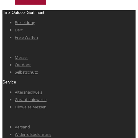
In den Warenkorb
Hinz Outdoor Sortiment
Bekleidung
Dart
Freie Waffen
Messer
Outdoor
Selbstschutz
Service
Altersnachweis
Garantiehinweise
Hinweise Messer
Versand
Widerrufsbelehrung