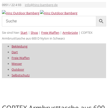
0951 / 22 4 93
info@hinz-bamberg.de
Sie sind hier:
Start
|
Shop
|
Freie Waffen
|
Armbrüste
|
COPTEX
Armbrusttasche aus 600 D Nylon in Schwarz
Bekleidung
Dart
Freie Waffen
Messer
Outdoor
Selbstschutz
COPTEX Armbrusttasche aus 600