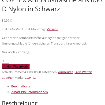
D Nylon in Schwarz
39,99
€
inkl. 19 % MwSt.
inkl. Mwst. zzgl.
Versand
Gepolsterte Armbrusttasche aus Nylon mit gepolsterter
Umhängeschlaufe für den sicheren Transport Ihrer Armbrust.
Nur noch 2 vorrätig
COPTEX
Armbrusttasche
In den Warenkorb
aus
Artikelnummer:
4360000020
Kategorien:
Armbrüste
,
Freie Waffen
,
600
Zubehör
Marke:
COPTEX
D
Beschreibung
Nylon
Zusätzliche Informationen
in
Schwarz
Beschreibung