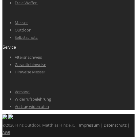
Freie Waffen
Messer
Outdoor
Selbstschutz
Service
Altersnachweis
Garantiehinweise
Hinweise Messer
Versand
Widerrufsbelehrung
Vertrag widerrufen
©2026 Hinz Outdoor, Matthias Hinz e.K. |
Impressum
|
Datenschutz
|
AGB