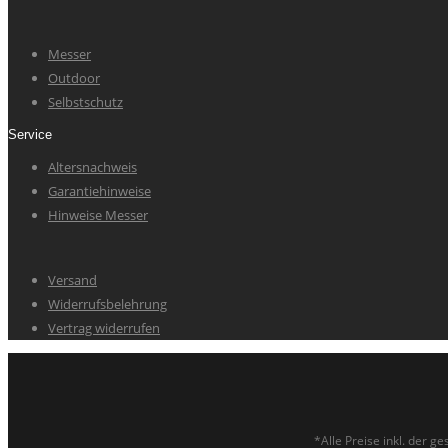
Messer
Outdoor
Selbstschutz
Service
Altersnachweis
Garantiehinweise
Hinweise Messer
Versand
Widerrufsbelehrung
Vertrag widerrufen
*Alle Preise inkl. der 