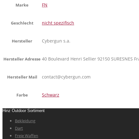
FN
Marke
nicht spezifisch
Geschlecht
Cybergun s.a.
Hersteller
40 Boulevard Henri Sellier 92150 SURESNES Fr
Hersteller Adresse
contact@cybergun.com
Hersteller Mail
Schwarz
Farbe
Hinz Outdoor Sortiment
Bekleidung
Dart
Freie Waffen