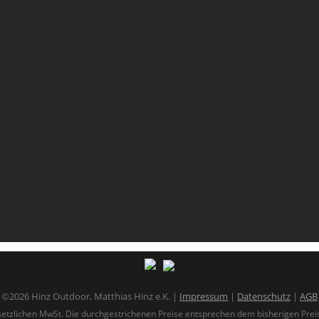
©2026 Hinz Outdoor, Matthias Hinz e.K. |
Impressum
|
Datenschutz
|
AGB
gesetzlichen MwSt. Die durchgestrichenen Preise entsprechen dem bisherigen Prei