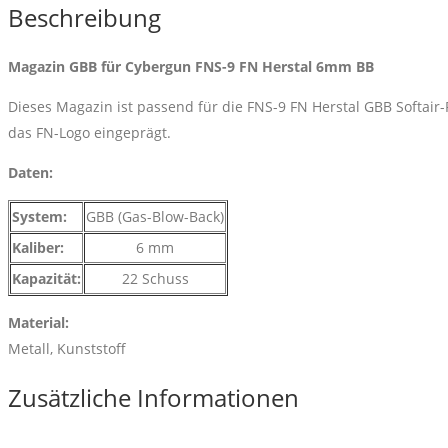
9
Beschreibung
FN
Herstal
Magazin GBB für Cybergun FNS-9 FN Herstal 6mm BB
6mm
BB
Dieses Magazin ist passend für die FNS-9 FN Herstal GBB Softair-
Menge
das FN-Logo eingeprägt.
Daten:
System:
GBB (Gas-Blow-Back)
Kaliber:
6 mm
Kapazität:
22 Schuss
Material:
Metall, Kunststoff
Zusätzliche Informationen