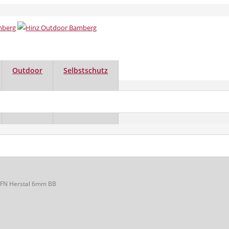
Outdoor
Selbstschutz
 FN Herstal 6mm BB
 FN Herstal 6mm BB