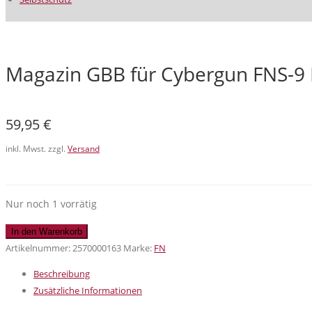
Magazin GBB für Cybergun FNS-9
59,95
€
inkl. Mwst. zzgl.
Versand
Nur noch 1 vorrätig
Magazin
In den Warenkorb
GBB
Artikelnummer:
2570000163
Marke:
FN
für
Beschreibung
Cybergun
Zusätzliche Informationen
FNS-