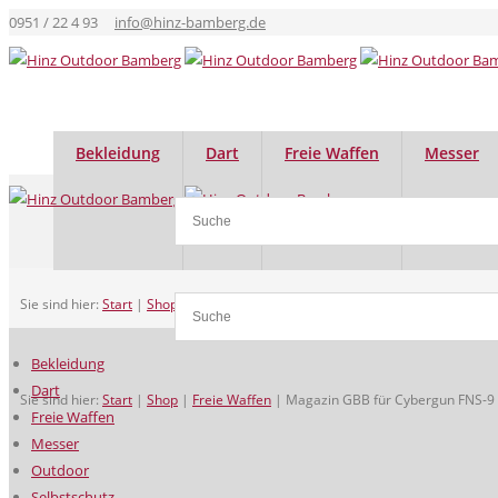
0951 / 22 4 93
info@hinz-bamberg.de
Bekleidung
Dart
Freie Waffen
Messer
Sie sind hier:
Start
|
Shop
|
Freie Waffen
|
Magazin GBB für Cybergun FNS-9
Bekleidung
Dart
Sie sind hier:
Start
|
Shop
|
Freie Waffen
|
Magazin GBB für Cybergun FNS-9
Freie Waffen
Messer
Outdoor
Selbstschutz