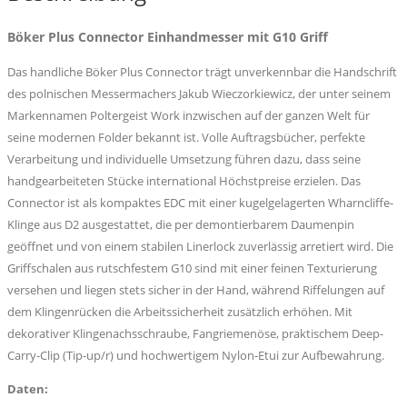
Menge
Böker Plus Connector Einhandmesser mit G10 Griff
Das handliche Böker Plus Connector trägt unverkennbar die Handschrift
des polnischen Messermachers Jakub Wieczorkiewicz, der unter seinem
Markennamen Poltergeist Work inzwischen auf der ganzen Welt für
seine modernen Folder bekannt ist. Volle Auftragsbücher, perfekte
Verarbeitung und individuelle Umsetzung führen dazu, dass seine
handgearbeiteten Stücke international Höchstpreise erzielen. Das
Connector ist als kompaktes EDC mit einer kugelgelagerten Wharncliffe
-
Klinge aus D2 ausgestattet, die per demontierbarem Daumenpin
geöffnet und von einem stabilen Linerlock
zuverlässig arretiert wird. Die
Griffschalen aus rutschfestem G10
sind mit einer feinen Texturierung
versehen und liegen stets sicher in der Hand, während Riffelungen auf
dem Klingenrücken die Arbeitssicherheit zusätzlich erhöhen. Mit
dekorativer Klingenachsschraube, Fangriemenöse
, praktischem Deep-
Carry-Clip
(Tip-up/r) und hochwertigem Nylon-Etui zur Aufbewahrung.
Daten: