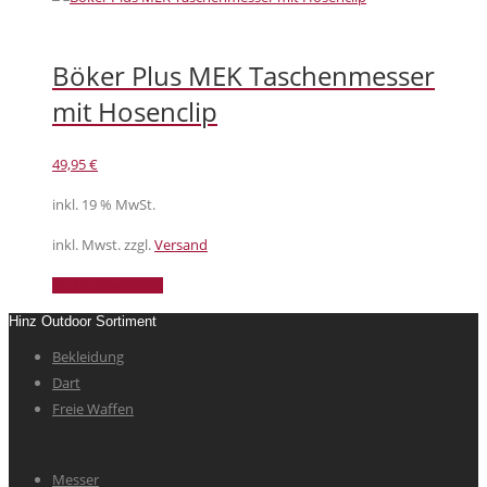
Böker Plus MEK Taschenmesser
mit Hosenclip
49,95
€
inkl. 19 % MwSt.
inkl. Mwst. zzgl.
Versand
In den Warenkorb
Hinz Outdoor Sortiment
Bekleidung
Dart
Freie Waffen
Messer