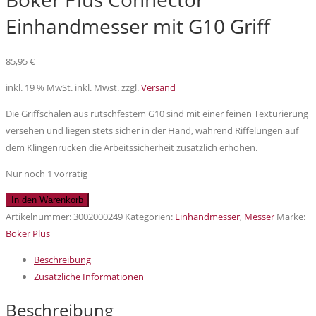
Einhandmesser mit G10 Griff
85,95
€
inkl. 19 % MwSt.
inkl. Mwst. zzgl.
Versand
Die Griffschalen aus rutschfestem G10
sind mit einer feinen Texturierung
versehen und liegen stets sicher in der Hand, während Riffelungen auf
dem Klingenrücken die Arbeitssicherheit zusätzlich erhöhen.
Nur noch 1 vorrätig
Böker
In den Warenkorb
Plus
Artikelnummer:
3002000249
Kategorien:
Einhandmesser
,
Messer
Marke:
Connector
Böker Plus
Einhandmesser
Beschreibung
mit
Zusätzliche Informationen
G10
Griff
Beschreibung