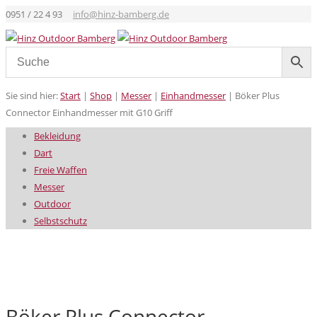
0951 / 22 4 93
info@hinz-bamberg.de
Sie sind hier:
Start
|
Shop
|
Messer
|
Einhandmesser
|
Böker Plus
Connector Einhandmesser mit G10 Griff
Bekleidung
Dart
Freie Waffen
Messer
Outdoor
Selbstschutz
Böker Plus Connector