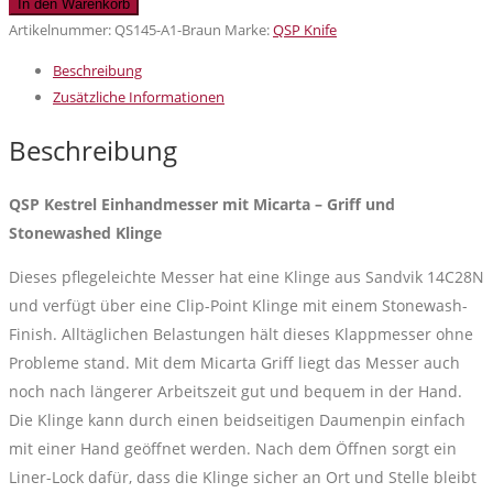
QSP
In den Warenkorb
Kestrel
Artikelnummer:
QS145-A1-Braun
Marke:
QSP Knife
Einhandmesser
Beschreibung
mit
Zusätzliche Informationen
Micarta
-
Beschreibung
Griff
und
QSP Kestrel Einhandmesser mit Micarta – Griff und
Stonewashed
Stonewashed Klinge
Klinge
Menge
Dieses pflegeleichte Messer hat eine Klinge aus Sandvik 14C28N
und verfügt über eine Clip-Point Klinge mit einem Stonewash-
Finish. Alltäglichen Belastungen hält dieses Klappmesser ohne
Probleme stand. Mit dem Micarta Griff liegt das Messer auch
noch nach längerer Arbeitszeit gut und bequem in der Hand.
Die Klinge kann durch einen beidseitigen Daumenpin einfach
mit einer Hand geöffnet werden. Nach dem Öffnen sorgt ein
Liner-Lock dafür, dass die Klinge sicher an Ort und Stelle bleibt