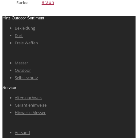
Braun
Farbe
Hinz Outdoor Sortiment
Bekleidung
Dart
Freie Waffen
Messer
Outdoor
Selbstschutz
Service
Altersnachweis
Garantiehinweise
Hinweise Messer
Versand