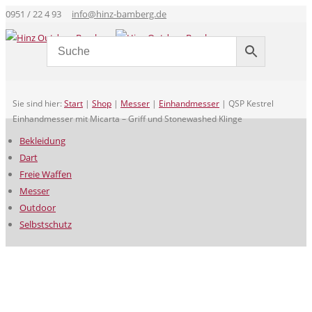
0951 / 22 4 93
info@hinz-bamberg.de
Sie sind hier:
Start
|
Shop
|
Messer
|
Einhandmesser
|
QSP Kestrel
Einhandmesser mit Micarta – Griff und Stonewashed Klinge
Bekleidung
Dart
Freie Waffen
Messer
Outdoor
Selbstschutz