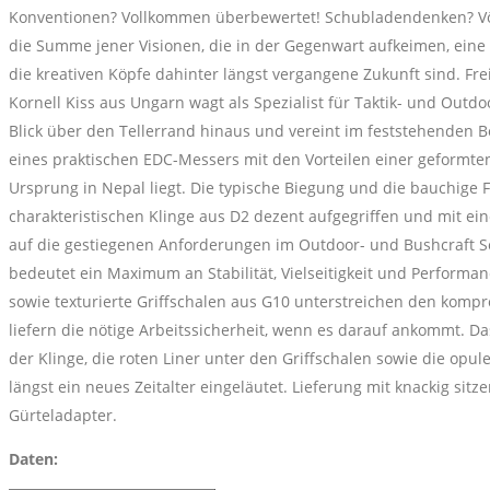
Konventionen? Vollkommen überbewertet! Schubladendenken? Völli
die Summe jener Visionen, die in der Gegenwart aufkeimen, eine
die kreativen Köpfe dahinter längst vergangene Zukunft sind. F
Kornell Kiss aus Ungarn wagt als Spezialist für Taktik- und Out
Blick über den Tellerrand hinaus und vereint im feststehenden B
eines praktischen EDC-Messers mit den Vorteilen einer geformten
Ursprung in Nepal liegt. Die typische Biegung und die bauchige
charakteristischen Klinge aus D2 dezent aufgegriffen und mit ei
auf die gestiegenen Anforderungen im Outdoor- und Bushcraft 
bedeutet ein Maximum an Stabilität, Vielseitigkeit und Performan
sowie texturierte Griffschalen aus G10 unterstreichen den kom
liefern die nötige Arbeitssicherheit, wenn es darauf ankommt. D
der Klinge, die roten Liner unter den Griffschalen sowie die op
längst ein neues Zeitalter eingeläutet. Lieferung mit knackig si
Gürteladapter.
Daten: