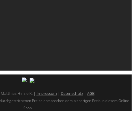
Matthias Hinz e.K. |
Impressum
|
Datenschutz
|
AGB
ie durchgestrichenen Preise entsprechen dem bisherigen Preis in diesem Online-
Shop.