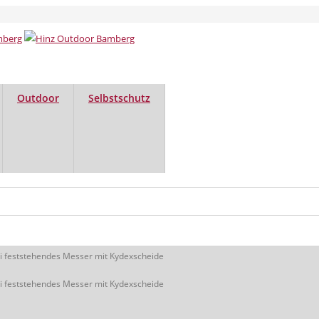
Outdoor
Selbstschutz
ri feststehendes Messer mit Kydexscheide
ri feststehendes Messer mit Kydexscheide