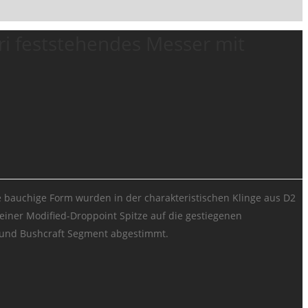
ri feststehendes Messer mit
e bauchige Form wurden in der charakteristischen Klinge aus D2
einer Modified-Droppoint Spitze auf die gestiegenen
und Bushcraft Segment abgestimmt.