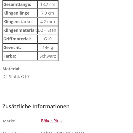
Gesamtlänge:
18,2 cm
Klingenlänge:
7,9 cm
Klingenstärke:
4,2 mm
Klingenmaterial:
D2 – Stahl
Griffmaterial:
G10
Gewicht:
146 g
Farbe:
Schwarz
Material:
D2 Stahl, G10
Zusätzliche Informationen
Böker Plus
Marke