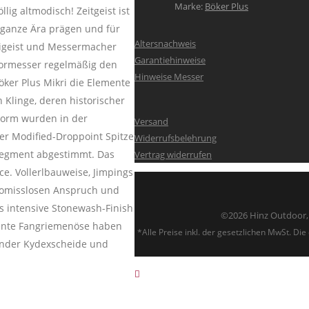
Marke:
Böker Plus
g altmodisch! Zeitgeist ist
 ganze Ära prägen und für
Altersnachweis
reigeist und Messermacher
Garantiehinweise
doormesser regelmäßig den
Hinweise Messer
öker Plus Mikri die Elemente
 Klinge, deren historischer
 Form wurden in der
Versand
ner Modified-Droppoint Spitze
Widerrufsbelehrung
Segment abgestimmt. Das
Vertrag widerrufen
ce. Vollerlbauweise, Jimpings
promisslosen Anspruch und
as intensive Stonewash-Finish
©2026 Hinz Outdoor, 
ulente Fangriemenöse haben
*Alle Preise inkl. der gesetzlichen MwSt. D
tzender Kydexscheide und