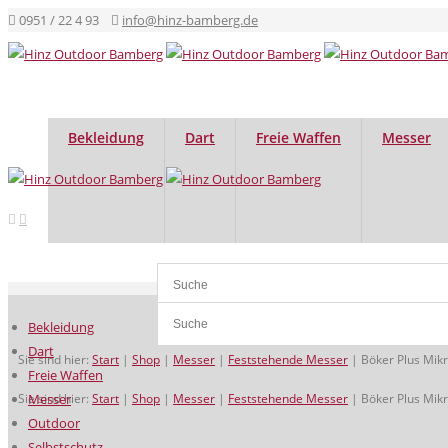
0951 / 22 4 93
info@hinz-bamberg.de
Bekleidung
Dart
Freie Waffen
Messer
Bekleidung
Dart
Sie sind hier:
Start
|
Shop
|
Messer
|
Feststehende Messer
|
Böker Plus Mik
Freie Waffen
Sie sind hier:
Messer
Start
|
Shop
|
Messer
|
Feststehende Messer
|
Böker Plus Mik
Outdoor
Selbstschutz