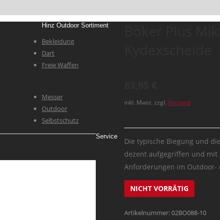
Hinz Outdoor Sortiment
Böker Plus Mik
Bekleidung
Kydexscheide
Dart
Freie Waffen
83,95
€
Messer
inkl. Mwst. zzgl.
Versand
Outdoor
Selbstschutz
Service
Die typische Biegung und di
dezent aufgegriffen und mit 
Anforderungen im Outdoor- 
NICHT VORRÄTIG
Artikelnummer:
02BO088-10