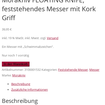
feststehendes Messer mit Kork
Griff
39,95
€
inkl. 19 % MwSt.
inkl. Mwst. zzgl.
Versand
Ein Messer mit „Schwimmabzeichen“.
Nur noch 1 vorrätig
Morakniv
In den Warenkorb
FLOATING
Artikelnummer:
3100001532
Kategorien:
Feststehende Messer
,
Messer
KNIFE,
Marke:
Morakniv
feststehendes
Beschreibung
Messer
Zusätzliche Informationen
mit
Kork
Beschreibung
Griff