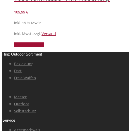
109,99
€
inkl. 19 % MwSt.
inkl. Mwst. zzgl.
Versand
In den Warenkorb
Hinz Outdoor Sortiment
Bekleidung
Dart
Freie Waffen
Messer
Outdoor
Selbstschutz
Service
Altersnachweis