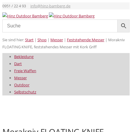
0951 / 22 4 93
info@hinz-bamberg.de
Sie sind hier:
Start
|
Shop
|
Messer
|
Feststehende Messer
|
Morakniv
FLOATING KNIFE, feststehendes Messer mit Kork Griff
Bekleidung
Dart
Freie Waffen
Messer
Outdoor
Selbstschutz
Morakniv FLOATING KNIFE,