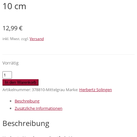
10 cm
12,99
€
inkl. Mwst. zzgl.
Versand
Vorrätig
Herbertz
Nagelzange,
In den Warenkorb
Rostfrei,
Artikelnummer:
378810-Mittelgrau
Marke:
Herbertz Solingen
10
Beschreibung
cm
Zusätzliche Informationen
Menge
Beschreibung