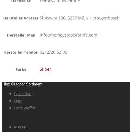
Homeys tools for life
Hersteller
Sluisweg 196, 5237 MZ, s Hertogenbosch
Hersteller Adresse
info@homeystoolsforlife.com
Hersteller Mail
0212/20 63 00
Hersteller Telefon
Silber
Farbe
Hinz Outdoor Sortiment
Bekleidung
Dart
Freie Waffen
Messer