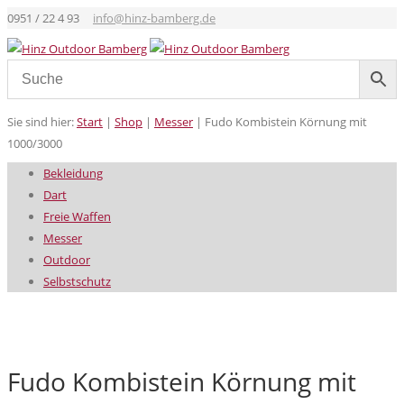
0951 / 22 4 93
info@hinz-bamberg.de
Sie sind hier:
Start
|
Shop
|
Messer
|
Fudo Kombistein Körnung mit
1000/3000
Bekleidung
Dart
Freie Waffen
Messer
Outdoor
Selbstschutz
Fudo Kombistein Körnung mit