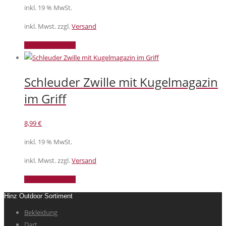
inkl. 19 % MwSt.
inkl. Mwst. zzgl.
Versand
In den Warenkorb
Schleuder Zwille mit Kugelmagazin
im Griff
8,99
€
inkl. 19 % MwSt.
inkl. Mwst. zzgl.
Versand
In den Warenkorb
Hinz Outdoor Sortiment
Bekleidung
Dart