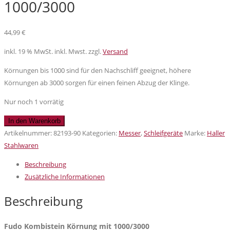
1000/3000
44,99
€
inkl. 19 % MwSt.
inkl. Mwst. zzgl.
Versand
Körnungen bis 1000 sind für den Nachschliff geeignet, höhere
Körnungen ab 3000 sorgen für einen feinen Abzug der Klinge.
Nur noch 1 vorrätig
Fudo
In den Warenkorb
Kombistein
Artikelnummer:
82193-90
Kategorien:
Messer
,
Schleifgeräte
Marke:
Haller
Körnung
Stahlwaren
mit
Beschreibung
1000/3000
Zusätzliche Informationen
Menge
Beschreibung
Fudo Kombistein Körnung mit 1000/3000