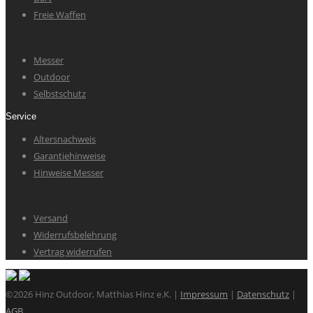
Freie Waffen
Messer
Outdoor
Selbstschutz
Service
Altersnachweis
Garantiehinweise
Hinweise Messer
Versand
Widerrufsbelehrung
Vertrag widerrufen
©2026 Hinz Outdoor, Matthias Hinz e.K. |
Impressum
|
Datenschutz
|
AGB