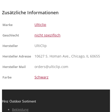
Zusätzliche Informationen
Ulticlip
Marke
nicht spezifisch
Geschlecht
UltiClip
Hersteller
10627 S. Homan Ave., Chicago, IL 60655
Hersteller Adresse
orders@ulticlip.com
Hersteller Mail
Schwarz
Farbe
Hinz Outdoor Sortiment
Bekleidung