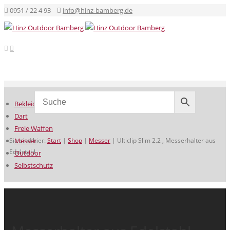
0951 / 22 4 93
info@hinz-bamberg.de
Bekleidung
Dart
Freie Waffen
Sie sind hier:
Messer
Start
|
Shop
|
Messer
|
Ulticlip Slim 2.2 , Messerhalter aus
Edelstahl
Outdoor
Selbstschutz