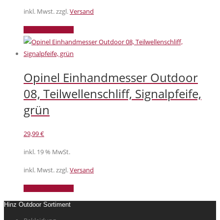
inkl. Mwst. zzgl.
Versand
In den Warenkorb
Opinel Einhandmesser Outdoor
08, Teilwellenschliff, Signalpfeife,
grün
29,99
€
inkl. 19 % MwSt.
inkl. Mwst. zzgl.
Versand
In den Warenkorb
Hinz Outdoor Sortiment