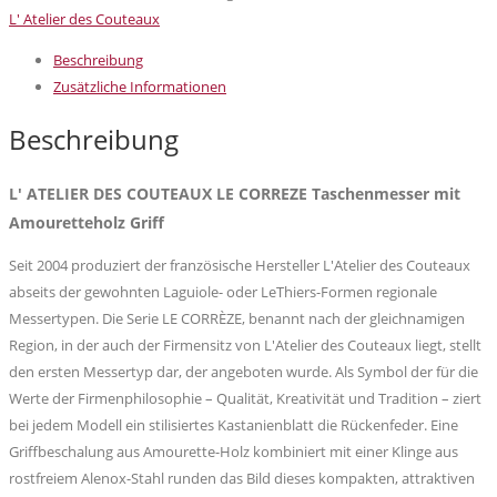
DES
L' Atelier des Couteaux
COUTEAUX
Beschreibung
LE
Zusätzliche Informationen
CORREZE
Taschenmesser
Beschreibung
mit
Amouretteholz
L' ATELIER DES COUTEAUX LE CORREZE Taschenmesser mit
Menge
Amouretteholz Griff
Seit 2004 produziert der französische Hersteller L'Atelier des Couteaux
abseits der gewohnten Laguiole- oder LeThiers-Formen regionale
Messertypen. Die Serie LE CORRÈZE, benannt nach der gleichnamigen
Region, in der auch der Firmensitz von L'Atelier des Couteaux liegt, stellt
den ersten Messertyp dar, der angeboten wurde. Als Symbol der für die
Werte der Firmenphilosophie – Qualität, Kreativität und Tradition – ziert
bei jedem Modell ein stilisiertes Kastanienblatt die Rückenfeder. Eine
Griffbeschalung aus Amourette-Holz kombiniert mit einer Klinge aus
rostfreiem Alenox-Stahl runden das Bild dieses kompakten, attraktiven