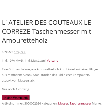
L' ATELIER DES COUTEAUX LE
CORREZE Taschenmesser mit
Amouretteholz
Ursprünglicher
Aktueller
189,95
€
159,99
€
Preis
Preis
inkl. 19 % MwSt.
inkl. Mwst. zzgl.
Versand
war:
ist:
189,95 €
159,99 €.
Eine Griffbeschalung aus Amourette-Holz kombiniert mit einer Klinge
aus rostfreiem Alenox-Stahl runden das Bild dieses kompakten,
attraktiven Messers ab.
Nur noch 1 vorrätig
L'
In den Warenkorb
ATELIER
Artikelnummer:
3000002924
Kategorien:
Messer
,
Taschenmesser
Marke: