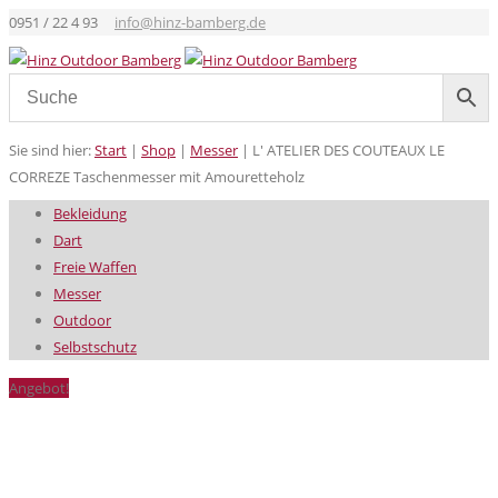
0951 / 22 4 93
info@hinz-bamberg.de
Sie sind hier:
Start
|
Shop
|
Messer
|
L' ATELIER DES COUTEAUX LE
CORREZE Taschenmesser mit Amouretteholz
Bekleidung
Dart
Freie Waffen
Messer
Outdoor
Selbstschutz
Angebot!