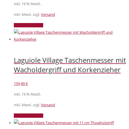
inkl. 19 % MwSt.
war:
ist:
699,00 €
639,00 €.
inkl. Mwst. zzgl.
Versand
In den Warenkorb
Laguiole Village Taschenmesser mit
Wacholdergriff und Korkenzieher
159,99
€
inkl. 19 % MwSt.
inkl. Mwst. zzgl.
Versand
In den Warenkorb