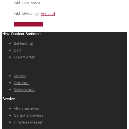
inkl. 19 % MwSt.
inkl. Mwst. zzgl.
Versand
In den Warenkorb
Hinz Outdoor Sortiment
Bekleidung
Dart
Freie Waffen
Messer
Outdoor
Selbstschutz
Service
Altersnachweis
Garantiehinweise
Hinweise Messer