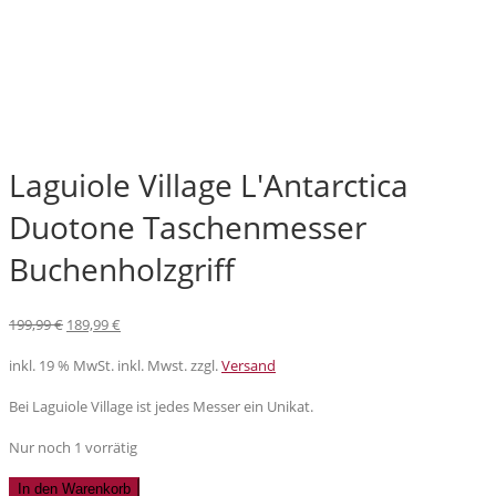
Laguiole Village L'Antarctica
Duotone Taschenmesser
Buchenholzgriff
Ursprünglicher
Aktueller
199,99
€
189,99
€
Preis
Preis
inkl. 19 % MwSt.
inkl. Mwst. zzgl.
Versand
war:
ist:
199,99 €
189,99 €.
Bei Laguiole Village ist jedes Messer ein Unikat.
Nur noch 1 vorrätig
Laguiole
In den Warenkorb