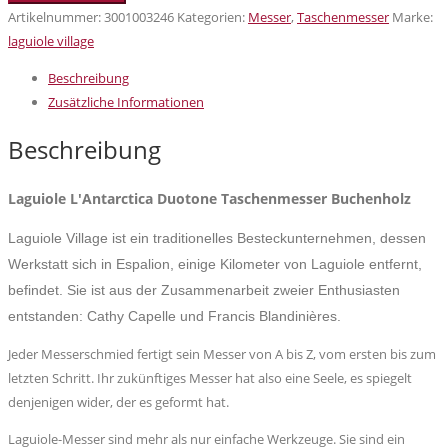
Village
Artikelnummer:
3001003246
Kategorien:
Messer
,
Taschenmesser
Marke:
L'Antarctica
laguiole village
Duotone
Beschreibung
Taschenmesser
Zusätzliche Informationen
Buchenholzgriff
Menge
Beschreibung
Laguiole L'Antarctica Duotone Taschenmesser Buchenholz
Laguiole Village ist ein traditionelles Besteckunternehmen, dessen
Werkstatt sich in Espalion, einige Kilometer von Laguiole entfernt,
befindet. Sie ist aus der Zusammenarbeit zweier Enthusiasten
entstanden: Cathy Capelle und Francis Blandinières.
Jeder Messerschmied fertigt sein Messer von A bis Z, vom ersten bis zum
letzten Schritt. Ihr zukünftiges Messer hat also eine Seele, es spiegelt
denjenigen wider, der es geformt hat.
Laguiole-Messer sind mehr als nur einfache Werkzeuge. Sie sind ein