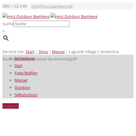
0951 / 22 4 93
info@hinz-bamberg.de
Suche
×
Sie sind hier:
Start
|
Shop
|
Messer
|
Laguiole Village L'Antarctica
Bekleidung
Duotone Taschenmesser Buchenholzgriff
Dart
Freie Waffen
Messer
Outdoor
Selbstschutz
Angebot!