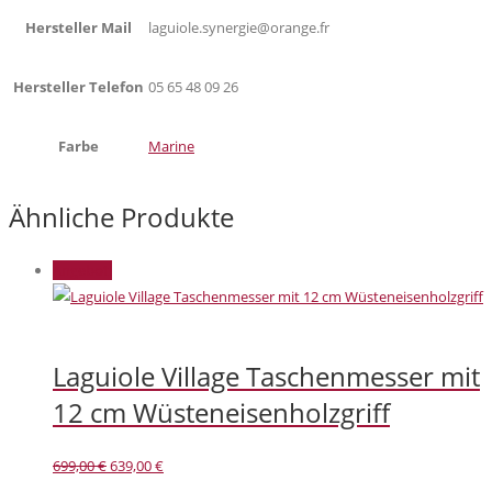
Hersteller Mail
laguiole.synergie@orange.fr
Hersteller Telefon
05 65 48 09 26
Farbe
Marine
Ähnliche Produkte
Angebot!
Laguiole Village Taschenmesser mit
12 cm Wüsteneisenholzgriff
Ursprünglicher
Aktueller
699,00
€
639,00
€
Preis
Preis