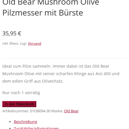
Old Bear Mushroom Olive
Pilzmesser mit Bürste
35,95
€
inkl. Mwst. zzgl.
Versand
Ideal zum Pilze sammeln. Immer dabei ist das Old Bear
Mushroom Olive mit seiner scharfen Klinge aus Aisi 450 und
dem edlen Griff aus Olivenholz.
Nur noch 1 vorrätig
Old
In den Warenkorb
Bear
Artikelnummer:
01OB094-30
Marke:
Old Bear
Mushroom
Beschreibung
Olive
Zusätzliche Informationen