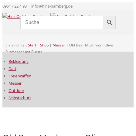
0951 / 22 4 93
info@hinz-bamberg.de
Sie sind hier:
Start
|
Shop
|
Messer
|
Old Bear Mushroom Olive
Pilzmesser mit Bürste
Bekleidung
Dart
Freie Waffen
Messer
Outdoor
Selbstschutz