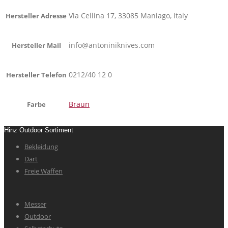
Via Cellina 17, 33085 Maniago, Italy
Hersteller Adresse
info@antoniniknives.com
Hersteller Mail
0212/40 12 0
Hersteller Telefon
Braun
Farbe
Hinz Outdoor Sortiment
Bekleidung
Dart
Freie Waffen
Messer
Outdoor