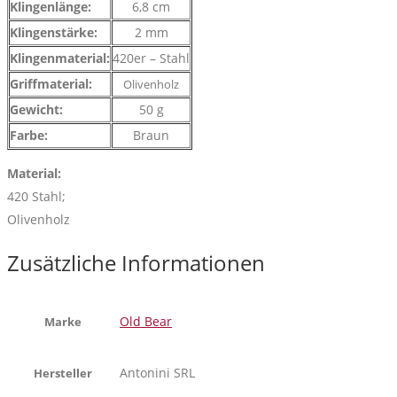
Klingenlänge:
6,8 cm
Klingenstärke:
2 mm
Klingenmaterial:
420er – Stahl
Griffmaterial:
Olivenholz
Gewicht:
50 g
Farbe:
Braun
Material:
420 Stahl;
Olivenholz
Zusätzliche Informationen
Old Bear
Marke
Antonini SRL
Hersteller