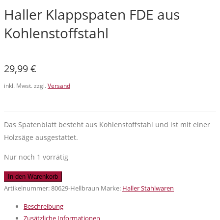
Haller Klappspaten FDE aus
Kohlenstoffstahl
29,99
€
inkl. Mwst. zzgl.
Versand
Das Spatenblatt besteht aus Kohlenstoffstahl und ist mit einer
Holzsäge ausgestattet.
Nur noch 1 vorrätig
Haller
In den Warenkorb
Klappspaten
Artikelnummer:
80629-Hellbraun
Marke:
Haller Stahlwaren
FDE
Beschreibung
aus
Zusätzliche Informationen