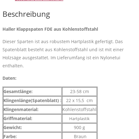
Kohlenstoffstahl
Menge
Beschreibung
Haller Klappspaten FDE aus Kohlenstoffstahl
Dieser Sparten ist aus robustem Hartplastik gefertigt. Das
Spatenblatt besteht aus Kohlenstoffstahl und ist mit einer
Holzsäge ausgestattet. Im Lieferumfang ist ein Nylonetui
enthalten.
Daten:
Gesamtlänge:
23-58 cm
Klingenlänge(Spatenblatt) :
22 x 15,5 cm
Klingenmaterial:
Kohlenstoffstahl
Griffmaterial:
Hartplastik
Gewicht:
900 g
Farbe:
Braun