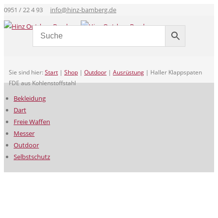
0951 / 22 4 93
info@hinz-bamberg.de
Sie sind hier:
Start
|
Shop
|
Outdoor
|
Ausrüstung
|
Haller Klappspaten
FDE aus Kohlenstoffstahl
Bekleidung
Dart
Freie Waffen
Messer
Outdoor
Selbstschutz