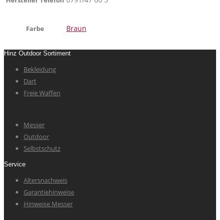
Hersteller Telefon
Braun
Farbe
Hinz Outdoor Sortiment
Bekleidung
Dart
Freie Waffen
Messer
Outdoor
Selbstschutz
Service
Altersnachweis
Garantiehinweise
Hinweise Messer