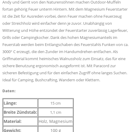
Andy und Gerrit von den Naturensöhnen machen Outdoor-Muffeln
fortan gehörig Feuer unterm Hintern. Mit dem Magnesium Feuerstarter
ist die Zeit für Ausreden vorbei, denn Feuer machen ohne Feuerzeug
oder Streichholz wird einfacher denn je zuvor. Unabhängig von
Witterung und Höhe entzündet der Feuerstarter zuverlässig Lagerfeuer,
Grills oder Campingkocher. Dank des hohen Magnesiumanteils im
Feuerstab werden beim Entlangschaben des Feuerstahls Funken von ca.
3000° C erzeugt, die den Zunder im Handumdrehen entfachen. Als
Griffmaterial kommt heimisches Walnussholz zum Einsatz, das für eine
sichere Benutzung ergonomisch ausgeformt ist. Mit Paracord zur
sicheren Befestigung und für den einfachen Zugriff ohne langes Suchen.
Ideal für Camping, Bushcrafting, Wandern oder Klettern.
Daten:
Länge:
15 cm
Breite Zündstab:
1,1 cm
Material:
Holz, Magnesium
Gewicht:
100 g