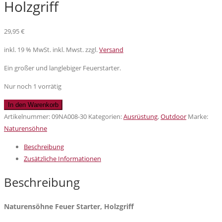
Holzgriff
29,95
€
inkl. 19 % MwSt.
inkl. Mwst. zzgl.
Versand
Ein großer und langlebiger Feuerstarter.
Nur noch 1 vorrätig
Naturensöhne
In den Warenkorb
Feuer
Artikelnummer:
09NA008-30
Kategorien:
Ausrüstung
,
Outdoor
Marke:
Starter,
Naturensöhne
Holzgriff
Beschreibung
Menge
Zusätzliche Informationen
Beschreibung
Naturensöhne Feuer Starter, Holzgriff