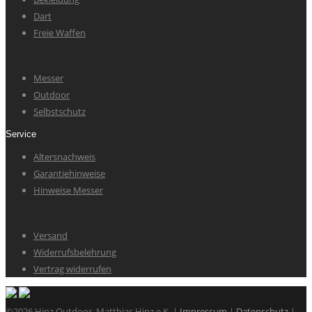
Dart
Freie Waffen
Messer
Outdoor
Selbstschutz
Service
Altersnachweis
Garantiehinweise
Hinweise Messer
Versand
Widerrufsbelehrung
Vertrag widerrufen
©2026 Hinz Outdoor, Matthias Hinz e.K. |
Impressum
|
Datenschutz
|