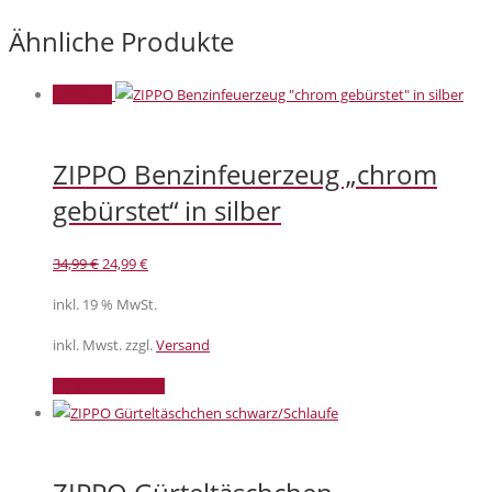
Ähnliche Produkte
Angebot!
ZIPPO Benzinfeuerzeug „chrom
gebürstet“ in silber
Ursprünglicher
Aktueller
34,99
€
24,99
€
Preis
Preis
inkl. 19 % MwSt.
war:
ist:
34,99 €
24,99 €.
inkl. Mwst. zzgl.
Versand
In den Warenkorb