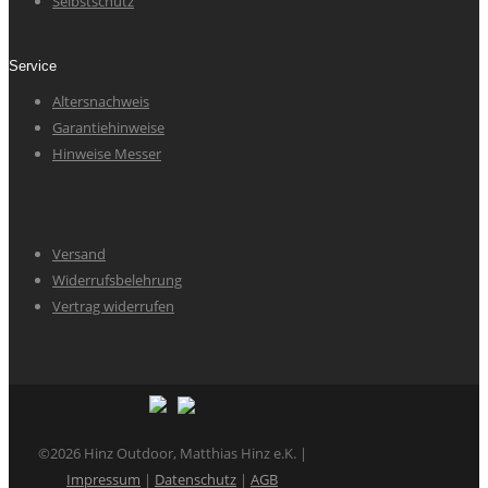
Selbstschutz
Service
Altersnachweis
Garantiehinweise
Hinweise Messer
Versand
Widerrufsbelehrung
Vertrag widerrufen
©2026 Hinz Outdoor, Matthias Hinz e.K. |
Impressum
|
Datenschutz
|
AGB