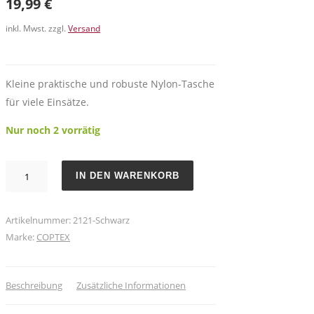
19,99
€
inkl. Mwst. zzgl.
Versand
Kleine praktische und robuste Nylon-Tasche
für viele Einsätze.
Nur noch 2 vorrätig
CopTEX
IN DEN WARENKORB
TAC-
BAG
III
Artikelnummer:
2121-Schwarz
aus
Marke:
COPTEX
Nylon
in
Beschreibung
Zusätzliche Informationen
schwarz
Menge