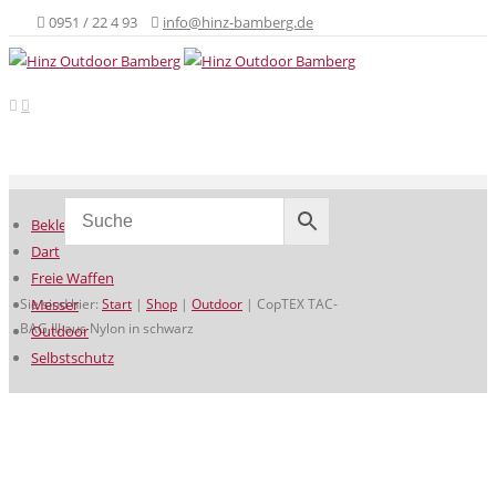
0951 / 22 4 93
info@hinz-bamberg.de
Bekleidung
Dart
Freie Waffen
Sie sind hier:
Messer
Start
|
Shop
|
Outdoor
|
CopTEX TAC-
BAG III aus Nylon in schwarz
Outdoor
Selbstschutz