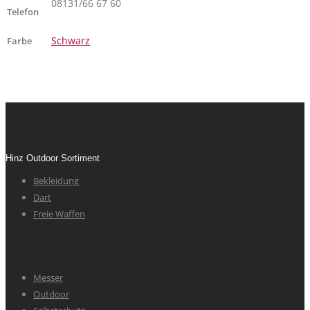
08131/66 67 60
Telefon
Schwarz
Farbe
Hinz Outdoor Sortiment
Bekleidung
Dart
Freie Waffen
Messer
Outdoor