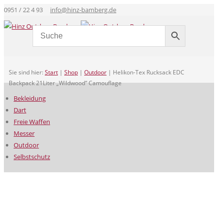
0951 / 22 4 93
info@hinz-bamberg.de
Sie sind hier:
Start
|
Shop
|
Outdoor
|
Helikon-Tex Rucksack EDC
Backpack 21Liter „Wildwood“ Camouflage
Bekleidung
Dart
Freie Waffen
Messer
Outdoor
Selbstschutz