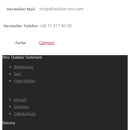
shop@helikon-tex.com
Hersteller Mail
+48 71 317 80 00
Hersteller Telefon
Camour
Farbe
Hinz Outdoor Sortiment
Bekleidung
Dart
Freie Waffen
Messer
Outdoor
Selbstschutz
Service