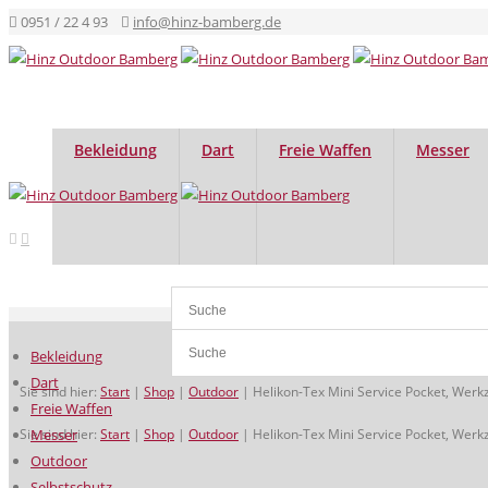
0951 / 22 4 93
info@hinz-bamberg.de
Bekleidung
Dart
Freie Waffen
Messer
Bekleidung
Dart
Sie sind hier:
Start
|
Shop
|
Outdoor
|
Helikon-Tex Mini Service Pocket, Wer
Freie Waffen
Sie sind hier:
Messer
Start
|
Shop
|
Outdoor
|
Helikon-Tex Mini Service Pocket, Wer
Outdoor
Selbstschutz