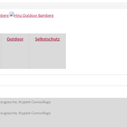
Outdoor
Selbstschutz
kzeugtasche, Kryptek Camouflage
kzeugtasche, Kryptek Camouflage