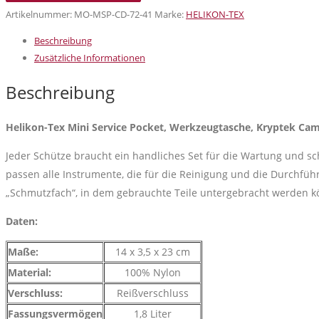
Mini
Artikelnummer:
MO-MSP-CD-72-41
Marke:
HELIKON-TEX
Service
Beschreibung
Pocket,
Zusätzliche Informationen
Werkzeugtasche,
Kryptek
Beschreibung
Camouflage
Menge
Helikon-Tex Mini Service Pocket, Werkzeugtasche, Kryptek Ca
Jeder Schütze braucht ein handliches Set für die Wartung und sch
passen alle Instrumente, die für die Reinigung und die Durchfüh
„Schmutzfach“, in dem gebrauchte Teile untergebracht werden kö
Daten:
Maße:
14 x 3,5 x 23 cm
Material:
100% Nylon
Verschluss:
Reißverschluss
Fassungsvermögen
1,8 Liter