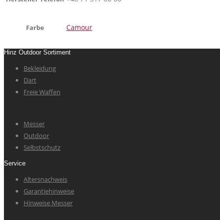
Camour
Farbe
Hinz Outdoor Sortiment
Bekleidung
Dart
Freie Waffen
Messer
Outdoor
Selbstschutz
Service
Altersnachweis
Garantiehinweise
Hinweise Messer