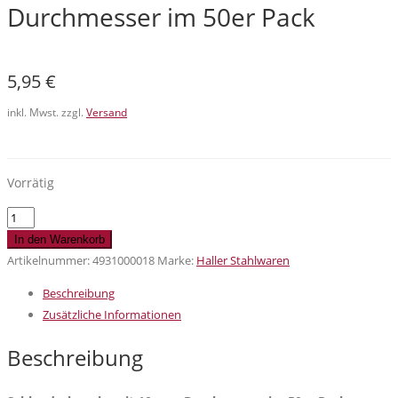
Durchmesser im 50er Pack
5,95
€
inkl. Mwst. zzgl.
Versand
Vorrätig
Schleuderkugeln
mit
In den Warenkorb
10
Artikelnummer:
4931000018
Marke:
Haller Stahlwaren
mm
Beschreibung
Durchmesser
Zusätzliche Informationen
im
50er
Beschreibung
Pack
Menge