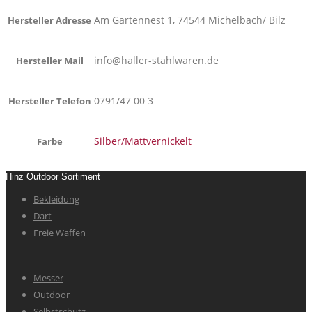
Am Gartennest 1, 74544 Michelbach/ Bilz
Hersteller Adresse
info@haller-stahlwaren.de
Hersteller Mail
0791/47 00 3
Hersteller Telefon
Silber/Mattvernickelt
Farbe
Hinz Outdoor Sortiment
Bekleidung
Dart
Freie Waffen
Messer
Outdoor
Selbstschutz