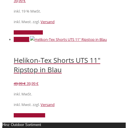
39,99
€
inkl. 19 % MwSt.
inkl. Mwst. zzgl.
Versand
In den Warenkorb
Angebot!
Helikon-Tex Shorts UTS 11″
Ripstop in Blau
Ursprünglicher
Aktueller
49,99
€
39,99
€
Preis
Preis
inkl. MwSt.
war:
ist:
49,99 €
39,99 €.
inkl. Mwst. zzgl.
Versand
Dieses
Ausführung wählen
Produkt
Hinz Outdoor Sortiment