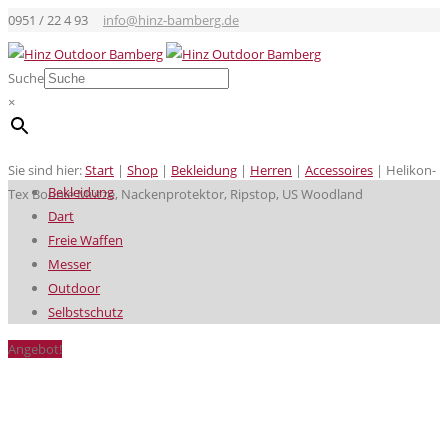
0951 / 22 4 93
info@hinz-bamberg.de
Suche
×
Sie sind hier:
Start
|
Shop
|
Bekleidung
|
Herren
|
Accessoires
|
Helikon-
Bekleidung
Tex Boonie Mütze, Nackenprotektor, Ripstop, US Woodland
Dart
Freie Waffen
Messer
Outdoor
Selbstschutz
Angebot!