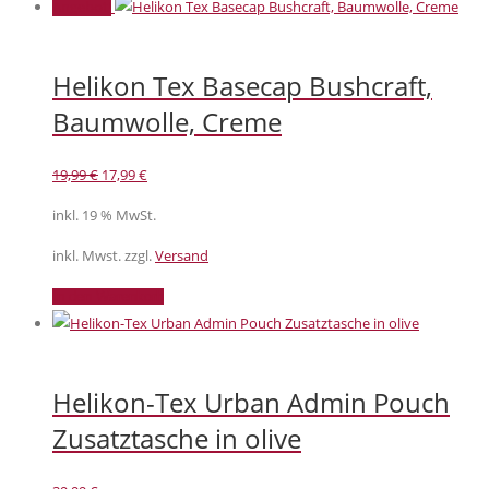
Angebot!
Helikon Tex Basecap Bushcraft,
Baumwolle, Creme
Ursprünglicher
Aktueller
19,99
€
17,99
€
Preis
Preis
inkl. 19 % MwSt.
war:
ist:
19,99 €
17,99 €.
inkl. Mwst. zzgl.
Versand
In den Warenkorb
Helikon-Tex Urban Admin Pouch
Zusatztasche in olive