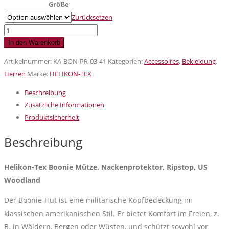
Größe
Zurücksetzen
Helikon-
Tex
In den Warenkorb
Boonie
Artikelnummer:
KA-BON-PR-03-41
Kategorien:
Accessoires
,
Bekleidung
,
Mütze,
Herren
Marke:
HELIKON-TEX
Nackenprotektor,
Ripstop,
Beschreibung
US
Zusätzliche Informationen
Woodland
Produktsicherheit
Menge
Beschreibung
Helikon-Tex Boonie Mütze, Nackenprotektor, Ripstop, US
Woodland
Der Boonie-Hut ist eine militärische Kopfbedeckung im
klassischen amerikanischen Stil. Er bietet Komfort im Freien, z.
B. in Wäldern, Bergen oder Wüsten, und schützt sowohl vor