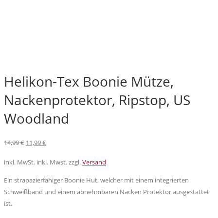
Helikon-Tex Boonie Mütze,
Nackenprotektor, Ripstop, US
Woodland
Ursprünglicher
Aktueller
14,99
€
11,99
€
Preis
Preis
inkl. MwSt.
inkl. Mwst. zzgl.
Versand
war:
ist:
14,99 €
11,99 €.
Ein strapazierfähiger Boonie Hut, welcher mit einem integrierten
Schweißband und einem abnehmbaren Nacken Protektor ausgestattet
ist.