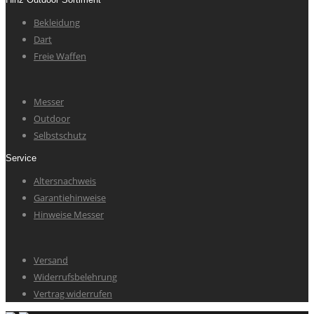
Bekleidung
Dart
Freie Waffen
Messer
Outdoor
Selbstschutz
Service
Altersnachweis
Garantiehinweise
Hinweise Messer
Versand
Widerrufsbelehrung
Vertrag widerrufen