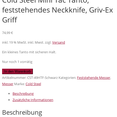
feststehendes Neckknife, Griv-Ex
Griff
74,99
€
inkl. 19 % MwSt.
inkl. Mwst. zzgl.
Versand
Ein kleines Tanto mit sicheren Halt.
Nur noch 1 vorrätig
Cold
In den Warenkorb
Steel
Artikelnummer:
CST-49HTF-Schwarz
Kategorien:
Feststehende Messer
,
Mini
Messer
Marke:
Cold Steel
Tac
Beschreibung
Tanto,
Zusätzliche Informationen
feststehendes
Neckknife,
Beschreibung
Griv-