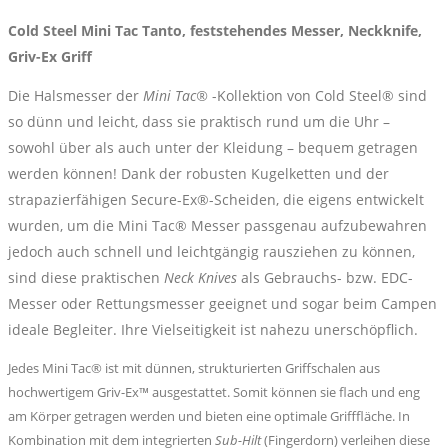
Ex
Cold Steel Mini Tac Tanto, feststehendes Messer, Neckknife,
Griff
Griv-Ex Griff
Menge
Die Halsmesser der
Mini Tac®
-Kollektion von Cold Steel® sind
so dünn und leicht, dass sie praktisch rund um die Uhr –
sowohl über als auch unter der Kleidung – bequem getragen
werden können! Dank der robusten Kugelketten und der
strapazierfähigen Secure-Ex®-Scheiden, die eigens entwickelt
wurden, um die Mini Tac® Messer passgenau aufzubewahren
jedoch auch schnell und leichtgängig rausziehen zu können,
sind diese praktischen
Neck Knives
als Gebrauchs- bzw. EDC-
Messer oder Rettungsmesser geeignet und sogar beim Campen
ideale Begleiter. Ihre Vielseitigkeit ist nahezu unerschöpflich.
Jedes Mini Tac® ist mit dünnen, strukturierten Griffschalen aus
hochwertigem Griv-Ex™ ausgestattet. Somit können sie flach und eng
am Körper getragen werden und bieten eine optimale Grifffläche. In
Kombination mit dem integrierten
Sub-Hilt
(Fingerdorn) verleihen diese