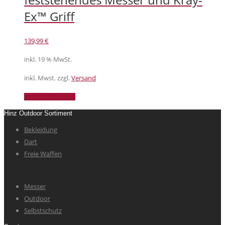
Ex™ Griff
139,99
€
inkl. 19 % MwSt.
inkl. Mwst. zzgl.
Versand
In den Warenkorb
Hinz Outdoor Sortiment
Bekleidung
Dart
Freie Waffen
Messer
Outdoor
Selbstschutz