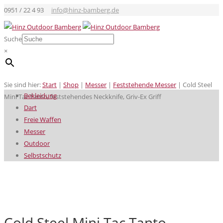
0951 / 22 4 93
info@hinz-bamberg.de
Suche
×
Sie sind hier:
Start
|
Shop
|
Messer
|
Feststehende Messer
|
Cold Steel
Bekleidung
Mini Tac Tanto, feststehendes Neckknife, Griv-Ex Griff
Dart
Freie Waffen
Messer
Outdoor
Selbstschutz
Cold Steel Mini Tac Tanto,