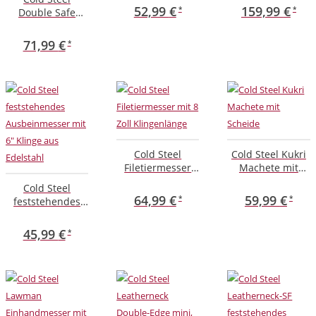
Griff
10A – Stahl
52,99
€
159,99
€
Double Safe
Hunter Oliv
Einhandmesser
71,99
€
mit doppelter
Arretierung
Cold Steel
Cold Steel Kukri
Filetiermesser
Machete mit
mit 8 Zoll
Scheide
Cold Steel
Klingenlänge
64,99
€
59,99
€
feststehendes
Ausbeinmesser
mit 6″ Klinge aus
45,99
€
Edelstahl