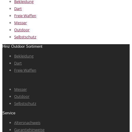
Bekleidung
Dart
Freie Waffen
Messer
Outdoor
Selbstschutz
Hinz Outdoor Sortiment
Bekleidung
Dart
Freie Waffen
Messer
Outdoor
Selbstschutz
Service
Altersnachweis
Garantiehinweise