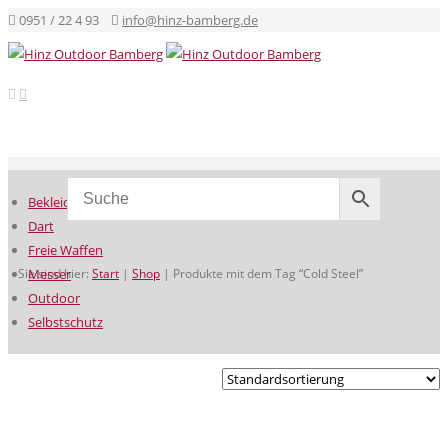
0951 / 22 4 93
info@hinz-bamberg.de
Bekleidung
Dart
Freie Waffen
Sie sind hier:
Messer
Start
|
Shop
|
Produkte mit dem Tag “Cold Steel”
Outdoor
Selbstschutz