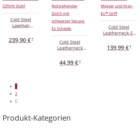
Cold Steel
Lawman
Cold Steel
Einhandmesser
Leatherneck-SF
mit S35VN Stahl
feststehendes
239,90
€
Cold Steel
Messer und
139,99
€
Leatherneck
Kray-Ex™ Griff
Double-Edge
mini,
44,99
€
feststehender
Dolch mit
schwarzer
Secure-Ex
1
Scheide
2
Produkt-Kategorien