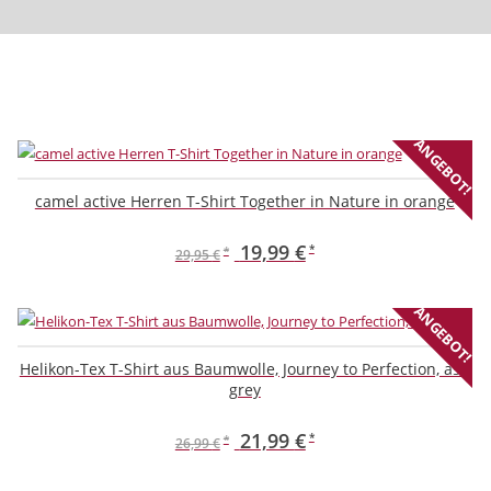
ANGEBOT!
camel active Herren T-Shirt Together in Nature in orange
Ursprünglicher
Aktueller
19,99
€
29,95
€
Dieses
Preis
Preis
Produkt
ANGEBOT!
war:
ist:
weist
29,95 €
19,99 €.
mehrere
Helikon-Tex T-Shirt aus Baumwolle, Journey to Perfection, ash
Varianten
grey
auf.
Ursprünglicher
Aktueller
21,99
€
Die
26,99
€
Optionen
Dieses
Preis
Preis