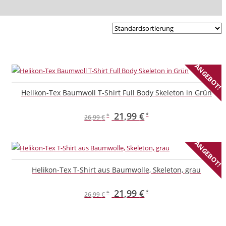
ANGEBOT!
Helikon-Tex Baumwoll T-Shirt Full Body Skeleton in Grün
Ursprünglicher
Aktueller
21,99
€
26,99
€
Dieses
Preis
Preis
Produkt
ANGEBOT!
war:
ist:
weist
26,99 €
21,99 €.
mehrere
Helikon-Tex T-Shirt aus Baumwolle, Skeleton, grau
Varianten
auf.
Ursprünglicher
Aktueller
21,99
€
26,99
€
Die
Dieses
Preis
Preis
Optionen
Produkt