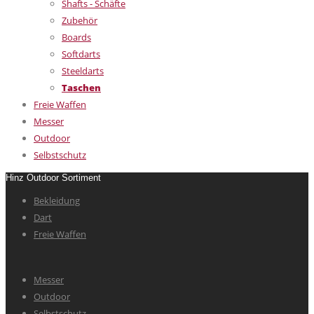
Shafts - Schäfte
Zubehör
Boards
Softdarts
Steeldarts
Taschen
Freie Waffen
Messer
Outdoor
Selbstschutz
Hinz Outdoor Sortiment
Bekleidung
Dart
Freie Waffen
Messer
Outdoor
Selbstschutz