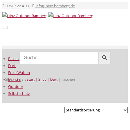
0951 / 22 4 93
info@hinz-bamberg.de
Bekleidung
Dart
Freie Waffen
Sie sind hier:
Messer
Start
|
Shop
|
Dart
|
Taschen
Outdoor
Selbstschutz