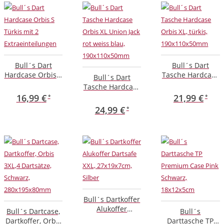
Bull´s Dart
Bull´s Dart
Hardcase Orbis S
Tasche Hardcase
Bull´s Dart
Türkis mit 2
Orbis XL, türkis,
Tasche Hardcase
Extraeinteilungen
190x110x50mm
Orbis XL Union
16,99
€
21,99
€
Jack rot weiss
24,99
€
blau,
190x110x50mm
Bull´s Dartkoffer
Alukoffer
Bull´s Dartcase,
Bull´s
Dartsafe XXL,
Dartkoffer, Orbis
Darttasche TP