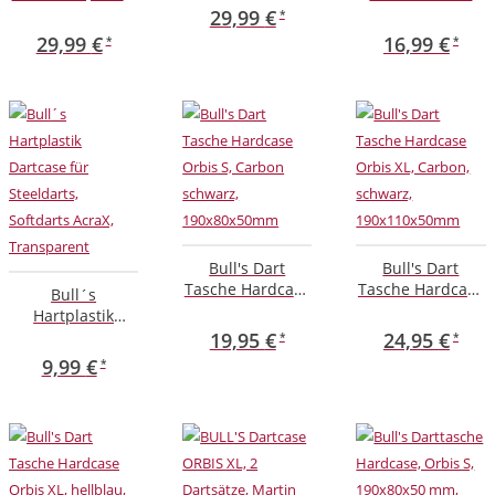
27x19x7cm,
3XL,4 Dartsätze,
Premium Case
29,99
€
Silber
Schwarz,
Pink Schwarz,
29,99
€
16,99
€
280x195x80mm
18x12x5cm
Bull's Dart
Bull's Dart
Tasche Hardcase
Tasche Hardcase
Bull´s
Orbis S, Carbon
Orbis XL, Carbon,
Hartplastik
schwarz,
schwarz,
Dartcase für
19,95
€
24,95
€
190x80x50mm
190x110x50mm
Steeldarts,
9,99
€
Softdarts AcraX,
Transparent