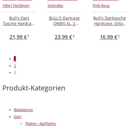
Bull's Dart
BULL'S Dartcase
Bull's Darttasche
Tasche Hardcase
ORBIS XL, 2
Hardcase, Orbis
Orbis XL,
Dartsätze, Martin
S, 190x80x50
hellblau,
Schindler
mm, Pink Rosa
21,99
€
23,99
€
16,99
€
190x110x50mm
1
2
Produkt-Kategorien
Bekleidung
Dart
Flights - Barflights