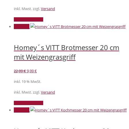
war:
ist:
149,99 €
139,99 €.
inkl. Mwst. zzgl.
Versand
In den Warenkorb
Angebot!
Homey´s VITT Brotmesser 20 cm
mit Weizengrasgriff
Ursprünglicher
Aktueller
22,99
€
9,99
€
Preis
Preis
inkl. 19 % MwSt.
war:
ist:
22,99 €
9,99 €.
inkl. Mwst. zzgl.
Versand
In den Warenkorb
Angebot!