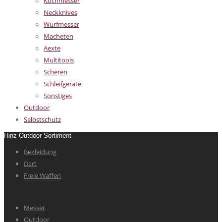
Kochmesser
Neckknives
Wurfmesser
Macheten
Aexte
Multitools
Scheren
Schleifgeräte
Sonstiges
Outdoor
Selbstschutz
Hinz Outdoor Sortiment
Bekleidung
Dart
Freie Waffen
Messer
Outdoor