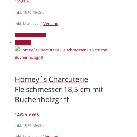
155,00
€
inkl. 19 % MwSt.
inkl. Mwst. zzgl.
Versand
In den Warenkorb
Angebot!
Homey´s Charcuterie
Fleischmesser 18,5 cm mit
Buchenholzgriff
Ursprünglicher
Aktueller
12,95
€
9,99
€
Preis
Preis
inkl. 19 % MwSt.
war:
ist:
12,95 €
9,99 €.
inkl. Mwst. zzgl.
Versand