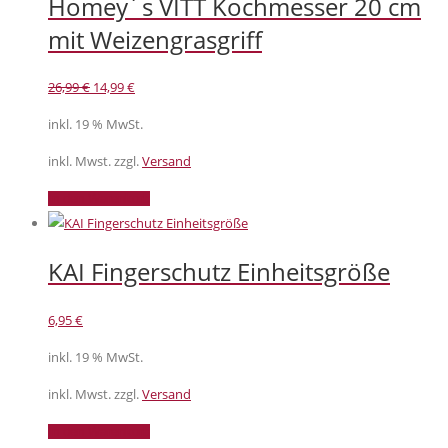
Homey´s VITT Kochmesser 20 cm
mit Weizengrasgriff
Ursprünglicher
Aktueller
26,99
€
14,99
€
Preis
Preis
inkl. 19 % MwSt.
war:
ist:
26,99 €
14,99 €.
inkl. Mwst. zzgl.
Versand
In den Warenkorb
KAI Fingerschutz Einheitsgröße
6,95
€
inkl. 19 % MwSt.
inkl. Mwst. zzgl.
Versand
In den Warenkorb