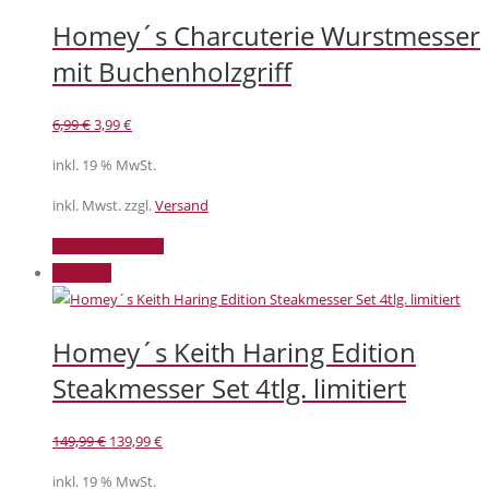
Homey´s Charcuterie Wurstmesser
mit Buchenholzgriff
Ursprünglicher
Aktueller
6,99
€
3,99
€
Preis
Preis
inkl. 19 % MwSt.
war:
ist:
6,99 €
3,99 €.
inkl. Mwst. zzgl.
Versand
In den Warenkorb
Angebot!
Homey´s Keith Haring Edition
Steakmesser Set 4tlg. limitiert
Ursprünglicher
Aktueller
149,99
€
139,99
€
Preis
Preis
inkl. 19 % MwSt.