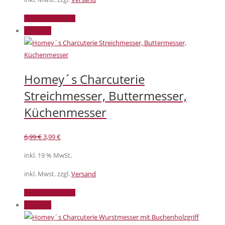
In den Warenkorb
Angebot!
Homey´s Charcuterie
Streichmesser, Buttermesser,
Küchenmesser
Ursprünglicher
Aktueller
6,99
€
3,99
€
Preis
Preis
inkl. 19 % MwSt.
war:
ist:
6,99 €
3,99 €.
inkl. Mwst. zzgl.
Versand
In den Warenkorb
Angebot!