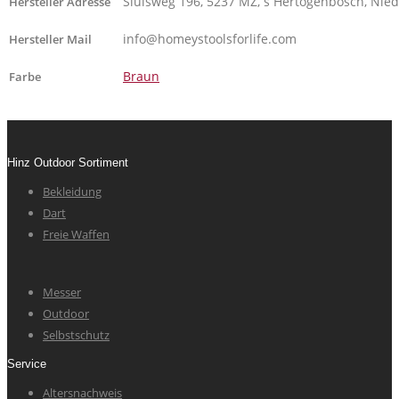
Sluisweg 196, 5237 MZ, s Hertogenbosch, Nie
Hersteller Adresse
info@homeystoolsforlife.com
Hersteller Mail
Braun
Farbe
Hinz Outdoor Sortiment
Bekleidung
Dart
Freie Waffen
Messer
Outdoor
Selbstschutz
Service
Altersnachweis