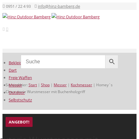
0951 / 22 4 93
info@hinz-bamberg.de
Bekleidung
Dart
Freie Waffen
Sie sind hier:
Messer
Start
|
Shop
|
Messer
|
Kochmesser
|
Homey´s
Charcuterie Wurstmesser mit Buchenholzgriff
Outdoor
Selbstschutz
ANGEBOT!