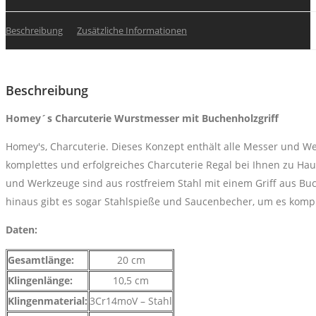
Beschreibung
Zusätzliche Informationen
Beschreibung
Homey´s Charcuterie Wurstmesser mit Buchenholzgriff
Homey's, Charcuterie. Dieses Konzept enthält alle Messer und Wer
komplettes und erfolgreiches Charcuterie Regal bei Ihnen zu Ha
und Werkzeuge sind aus rostfreiem Stahl mit einem Griff aus Buc
hinaus gibt es sogar Stahlspieße und Saucenbecher, um es komp
Daten:
Gesamtlänge:
20 cm
Klingenlänge:
10,5 cm
Klingenmaterial:
3Cr14moV – Stahl