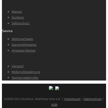
Messer
Outdoor
Selbstschutz
Service
Altersnachweis
Garantiehinweise
Hinweise Messer
Versand
Widerrufsbelehrung
Vertrag widerrufen
©2026 Hinz Outdoor, Matthias Hinz e.K. |
Impressum
|
Datenschutz
|
AGB