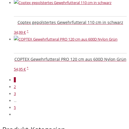
Coptex gepolstertes Gewehrfutteral 110 cm in schwarz
34,99
€
COPTEX Gewehrfutteral PRO 120 cm aus 600D Nylon Grün
54,95
€
1
2
3
...
5