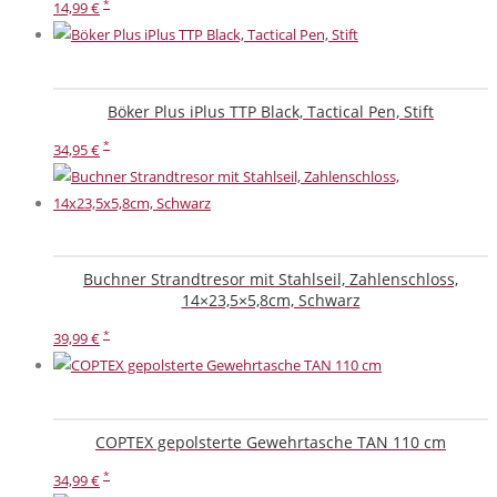
14,99
€
Böker Plus iPlus TTP Black, Tactical Pen, Stift
34,95
€
Buchner Strandtresor mit Stahlseil, Zahlenschloss,
14×23,5×5,8cm, Schwarz
39,99
€
COPTEX gepolsterte Gewehrtasche TAN 110 cm
34,99
€