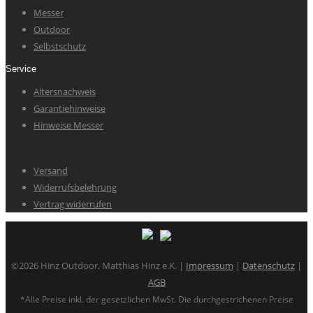
Messer
Outdoor
Selbstschutz
Service
Altersnachweis
Garantiehinweise
Hinweise Messer
Versand
Widerrufsbelehrung
Vertrag widerrufen
©2026 Hinz Outdoor, Matthias Hinz e.K. |
Impressum
|
Datenschutz
|
AGB
*Alle Preise inkl. der gesetzlichen MwSt. Die durchgestrichenen Preise