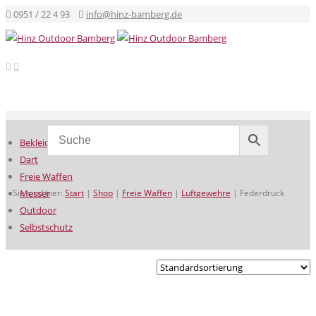
0951 / 22 4 93
info@hinz-bamberg.de
Bekleidung
Dart
Freie Waffen
Sie sind hier:
Messer
Start
|
Shop
|
Freie Waffen
|
Luftgewehre
|
Federdruck
Outdoor
Selbstschutz