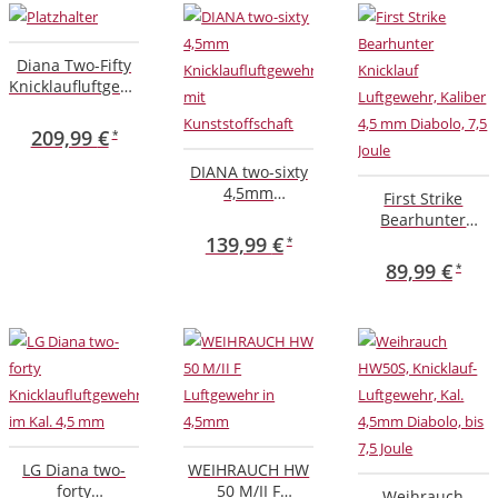
Diana Two-Fifty
Knicklaufluftgewehr
im Kal. 5,5 mm
Diabolo und
209,99
€
Zielfernrohr
DIANA two-sixty
4,5mm
First Strike
Knicklaufluftgewehr
Bearhunter
mit
Knicklauf
139,99
€
Kunststoffschaft
Luftgewehr,
89,99
€
Kaliber 4,5 mm
Diabolo, 7,5 Joule
LG Diana two-
WEIHRAUCH HW
forty
50 M/II F
Weihrauch