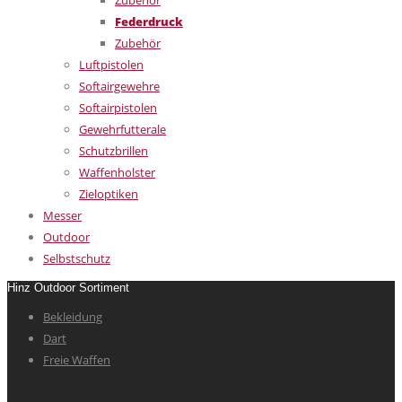
Zubehör
Federdruck
Zubehör
Luftpistolen
Softairgewehre
Softairpistolen
Gewehrfutterale
Schutzbrillen
Waffenholster
Zieloptiken
Messer
Outdoor
Selbstschutz
Hinz Outdoor Sortiment
Bekleidung
Dart
Freie Waffen