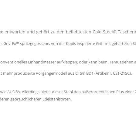
entworfen und gehört zu den beliebtesten Cold Steel® Taschen
us Griv-Ex™ spritzgegossene, von der Kopis inspirierte Griff mit gehärteten
konventionelles Einhandmesser aufklappen, oder kann beim Herausziehen au
cht mehr produzierte Vorgängermodell aus CTS® BD1 (Artikelnr. CST-21SC).
ie AUS 8A. Allerdings bietet dieser Stahl den außerordentlichen Plus einer 2
deren gebräuchlicheren Edelstahlsorten.