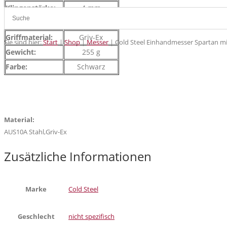
Klingenstärke:
4 mm
Klingenmaterial:
AUS 10A – Stahl
Griffmaterial:
Griv-Ex
Sie sind hier:
Start
|
Shop
|
Messer
|
Cold Steel Einhandmesser Spartan mi
Gewicht:
255 g
Farbe:
Schwarz
Material:
AUS10A Stahl,Griv-Ex
Zusätzliche Informationen
Marke
Cold Steel
Geschlecht
nicht spezifisch