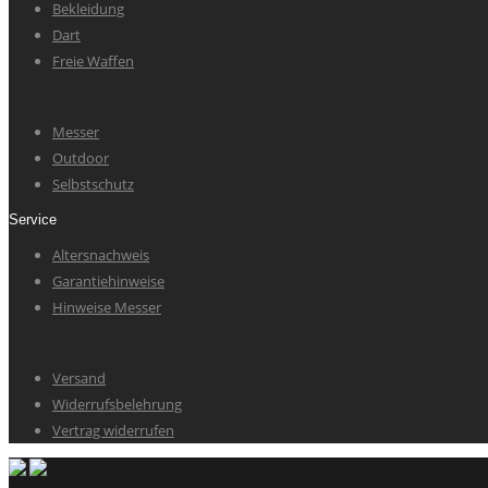
Bekleidung
Dart
Freie Waffen
Messer
Outdoor
Selbstschutz
Service
Altersnachweis
Garantiehinweise
Hinweise Messer
Versand
Widerrufsbelehrung
Vertrag widerrufen