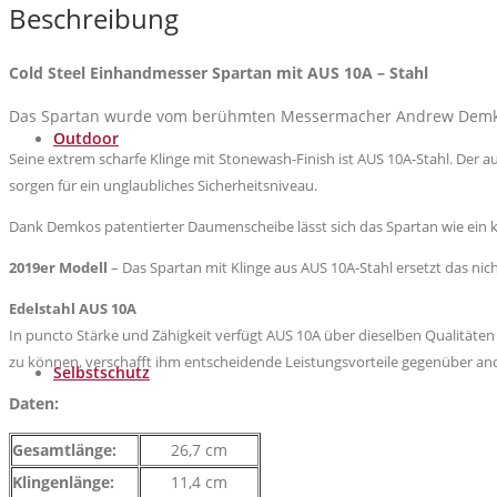
10A
Beschreibung
-
Stahl
Cold Steel Einhandmesser Spartan mit AUS 10A – Stahl
Menge
Das Spartan wurde vom berühmten Messermacher Andrew Demko 
Outdoor
Seine extrem scharfe Klinge mit Stonewash-Finish ist AUS 10A-Stahl. Der a
sorgen für ein unglaubliches Sicherheitsniveau.
Dank Demkos patentierter Daumenscheibe lässt sich das Spartan wie ein 
2019er Modell
– Das Spartan mit Klinge aus AUS 10A-Stahl ersetzt das ni
Edelstahl AUS 10A
In puncto Stärke und Zähigkeit verfügt AUS 10A über dieselben Qualitäten w
zu können, verschafft ihm entscheidende Leistungsvorteile gegenüber an
Selbstschutz
Daten:
Gesamtlänge:
26,7 cm
Klingenlänge:
11,4 cm