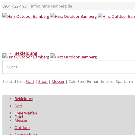
0951 / 22 4 93
info@hinz-bamberg.de
Bekleidung
Sie sind hier:
Start
|
Shop
|
Messer
|
Cold Steel Einhandmesser Spartan mi
Bekleidung
Dart
Freie Waffen
Dart
Messer
Outdoor
Selbstschutz