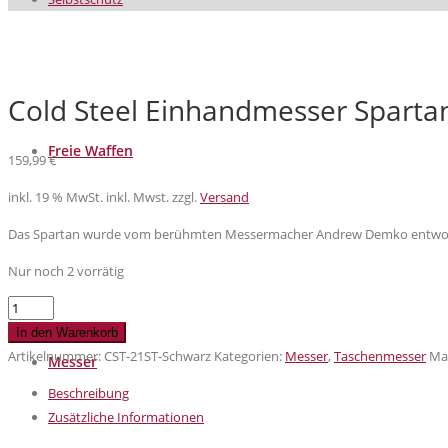
Cold Steel Einhandmesser Spartan
Freie Waffen
159,99
€
inkl. 19 % MwSt.
inkl. Mwst. zzgl.
Versand
Das Spartan wurde vom berühmten Messermacher Andrew Demko entworfe
Nur noch 2 vorrätig
Cold
Steel
In den Warenkorb
Einhandmesser
Artikelnummer:
CST-21ST-Schwarz
Kategorien:
Messer
,
Taschenmesser
Ma
Messer
Spartan
Beschreibung
mit
Zusätzliche Informationen
AUS