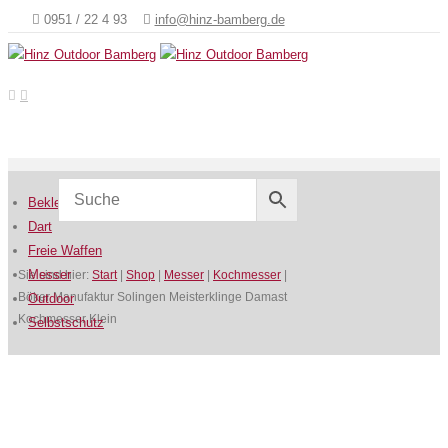
0951 / 22 4 93
info@hinz-bamberg.de
Bekleidung
Dart
Freie Waffen
Messer
Sie sind hier:
Start
|
Shop
|
Messer
|
Kochmesser
|
Böker Manufaktur Solingen Meisterklinge Damast
Outdoor
Kochmesser Klein
Selbstschutz