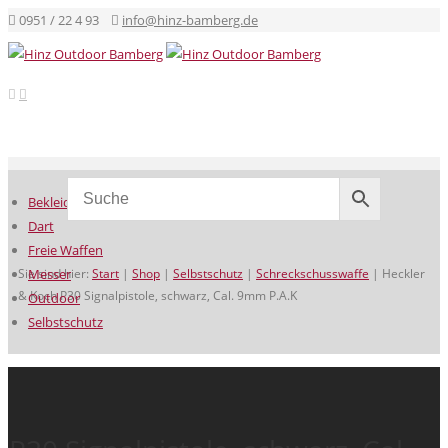
0951 / 22 4 93
info@hinz-bamberg.de
Bekleidung
Dart
Freie Waffen
Sie sind hier:
Messer
Start
|
Shop
|
Selbstschutz
|
Schreckschusswaffe
|
Heckler
& Koch P30 Signalpistole, schwarz, Cal. 9mm P.A.K
Outdoor
Selbstschutz