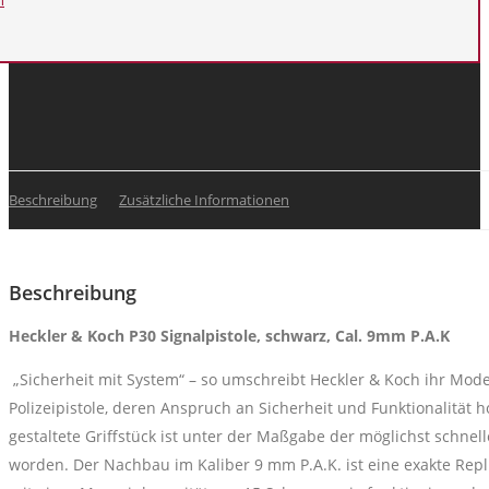
n
Beschreibung
Zusätzliche Informationen
Beschreibung
Heckler & Koch P30 Signalpistole, schwarz, Cal. 9mm P.A.K
„Sicherheit mit System“ – so umschreibt Heckler & Koch ihr Mod
Polizeipistole, deren Anspruch an Sicherheit und Funktionalität h
gestaltete Griffstück ist unter der Maßgabe der möglichst schnell
worden. Der Nachbau im Kaliber 9 mm P.A.K. ist eine exakte Repli