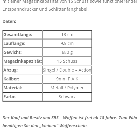
mit einer Magazinkapazität von 15 Schuss sowie funktionierend
Entspanndrücker und Schlittenfanghebel.
Daten:
Gesamtlänge:
18 cm
Lauflänge:
9,5 cm
Gewicht:
680 g
Magazinkapazität:
15 Schuss
Abzug:
Singel / Double – Action
Kaliber:
9mm P.A.K
Material:
Metall / Polymer
Farbe:
Schwarz
Der Kauf und Besitz von SRS – Waffen ist frei ab 18 Jahre. Zum Führ
benötigen Sie den „kleinen“ Waffenschein.