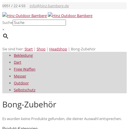
0951 / 22 4 93
info@hinz-bamberg.de
Suche
×
Sie sind hier:
Start
|
Shop
|
Headshop
|
Bong-Zubehör
Bekleidung
Dart
Freie Waffen
Messer
Outdoor
Selbstschutz
Bong-Zubehör
Es wurden keine Produkte gefunden, die deiner Auswahl entsprechen.
Produkt-Kategorien