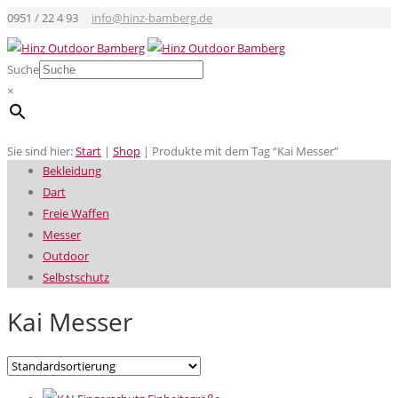
0951 / 22 4 93
info@hinz-bamberg.de
Suche
×
Sie sind hier:
Start
|
Shop
|
Produkte mit dem Tag “Kai Messer”
Bekleidung
Dart
Freie Waffen
Messer
Outdoor
Selbstschutz
Kai Messer