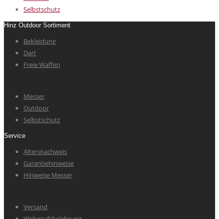
Selbstschutz
Hinz Outdoor Sortiment
Bekleidung
Dart
Freie Waffen
Messer
Outdoor
Selbstschutz
Service
Altersnachweis
Garantiehinweise
Hinweise Messer
Versand
Widerrufsbelehrung