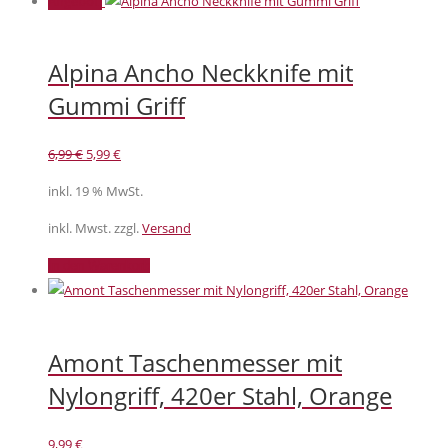
Angebot!
Alpina Ancho Neckknife mit
Gummi Griff
Ursprünglicher
Aktueller
6,99
€
5,99
€
Preis
Preis
inkl. 19 % MwSt.
war:
ist:
6,99 €
5,99 €.
inkl. Mwst. zzgl.
Versand
In den Warenkorb
Amont Taschenmesser mit
Nylongriff, 420er Stahl, Orange
9,99
€