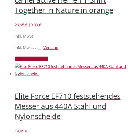
Together in Nature in orange
Ursprünglicher
Aktueller
29,95
€
19,99
€
Preis
Preis
inkl. MwSt.
war:
ist:
29,95 €
19,99 €.
inkl. Mwst. zzgl.
Versand
Dieses
Ausführung wählen
Produkt
weist
mehrere
Varianten
Elite Force EF710 feststehendes
auf.
Die
Messer aus 440A Stahl und
Optionen
Nylonscheide
können
auf
19,95
€
der