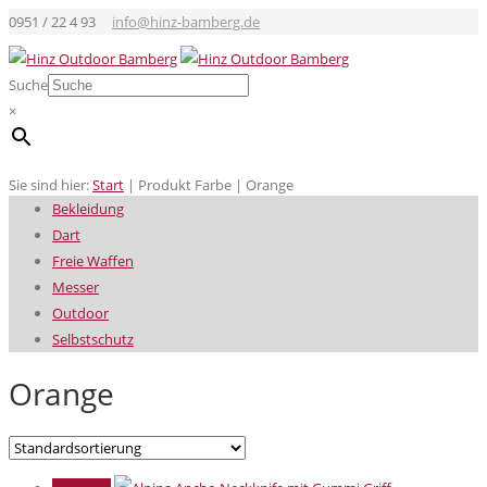
0951 / 22 4 93
info@hinz-bamberg.de
Suche
×
Sie sind hier:
Start
|
Produkt Farbe
|
Orange
Bekleidung
Dart
Freie Waffen
Messer
Outdoor
Selbstschutz
Orange