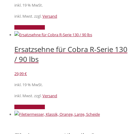
Produktseite
inkl. 19 % MwSt.
gewählt
inkl. Mwst. zzgl.
Versand
werden
In den Warenkorb
Ersatzsehne für Cobra R-Serie 130
/ 90 lbs
29,99
€
inkl. 19 % MwSt.
inkl. Mwst. zzgl.
Versand
In den Warenkorb