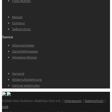
Freie Waffen
Messer
Outdoor
Selbstschutz
Service
Altersnachweis
Garantiehinweise
Hinweise Messer
Versand
Widerrufsbelehrung
Vertrag widerrufen
©2026 Hinz Outdoor, Matthias Hinz e.K. |
Impressum
|
Datenschutz
|
AGB