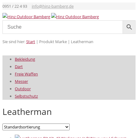
0951 / 22 4 93
info@hinz-bamberg.de
Sie sind hier:
Start
|
Produkt Marke
|
Leatherman
Bekleidung
Dart
Freie Waffen
Messer
Outdoor
Selbstschutz
Leatherman