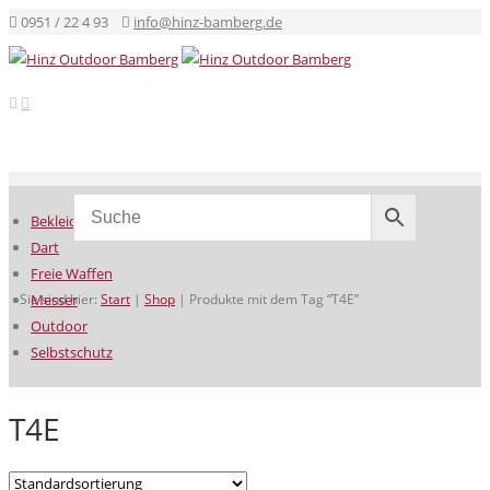
0951 / 22 4 93
info@hinz-bamberg.de
Bekleidung
Dart
Freie Waffen
Sie sind hier:
Messer
Start
|
Shop
|
Produkte mit dem Tag “T4E”
Outdoor
Selbstschutz
T4E