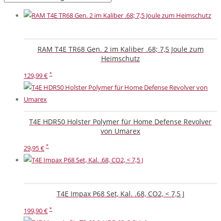
RAM T4E TR68 Gen. 2 im Kaliber .68; 7,5 Joule zum
Heimschutz
129,99
€
T4E HDR50 Holster Polymer für Home Defense Revolver
von Umarex
29,95
€
T4E Impax P68 Set, Kal. .68, CO2, < 7,5 J
199,90
€