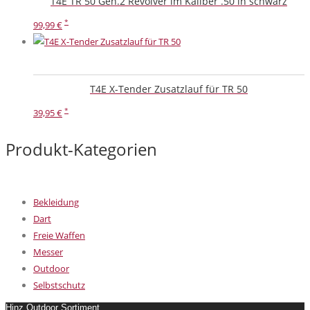
T4E TR 50 Gen.2 Revolver im Kaliber .50 in schwarz
99,99
€
T4E X-Tender Zusatzlauf für TR 50
39,95
€
Produkt-Kategorien
Bekleidung
Dart
Freie Waffen
Messer
Outdoor
Selbstschutz
Hinz Outdoor Sortiment