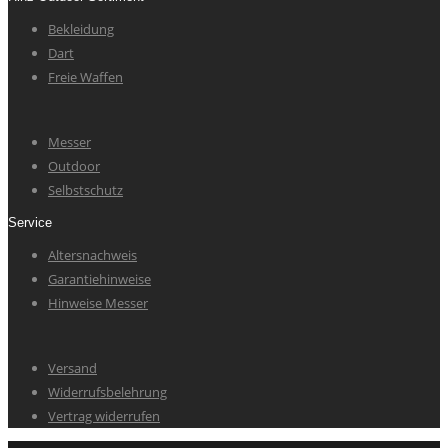
Bekleidung
Dart
Freie Waffen
Messer
Outdoor
Selbstschutz
Service
Altersnachweis
Garantiehinweise
Hinweise Messer
Versand
Widerrufsbelehrung
Vertrag widerrufen